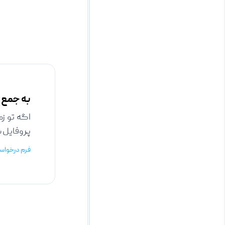
به جمع ف
اگه تو ز
پروفایل بس
فرم درخواس