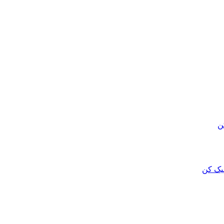
ن
لیک کن