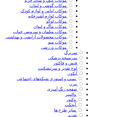
موکاپ کیف و ساک خرید
موکاپ گوشی و لپتاپ
موکاپ لباس و لوازم کودک
موکاپ لوازم آشپزخانه
موکاپ لوگو
موکاپ ماگ و لیوان
موکاپ مبلمان و سرویس خواب
موکاپ محصولات آرایشی و بهداشتی
موکاپ منو
موکاپ ورزشی
سربرگ
سرنسخه پزشکی
قبض و فاکتور
لوح تقدیر و سرتیفیکیت
آیکون
پست و استوری شبکه‌های اجتماعی
پترن
صفحه رنگ آمیزی
والپیپر
وکتور
آبجکت
سایر طرح ها
تقویم