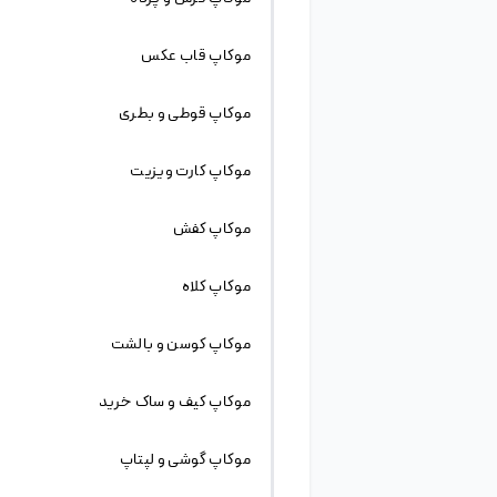
به طور کلی mockup این امکان را به طراح میدهد تا
بتواند بهتر بر روی جزئیات طرح از جمله انتخاب رنگ ،
سایز ، سبک نمایش و … تصمیم گیری کند.
کلمات مرتبط :
موکاپ پرچم پارچه تبلیغات برندینگ، موکاپ پرچم
ف موکاپ پرچم در حال تکان خوردن ، موکاپ پرچم ،
موکاپ پرچم آویز شده ، موکاپ تبلیغات برندینگ،
موکاپ پرچم تبلیغاتی ،
برچسب‌ها
طرح های مرتبط