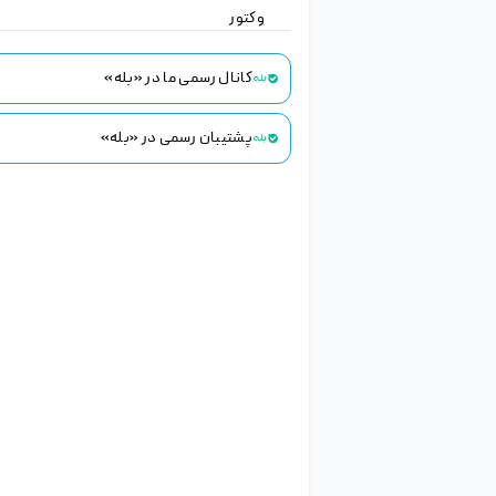
سایر
طرح ایرانی
کارت ویزیت
موکاپ
فایل لایه باز
وکتور
© تمامی حقوق برای هلدینگ خلاق تجارت الکترونیک
ژینو محفوظ است.