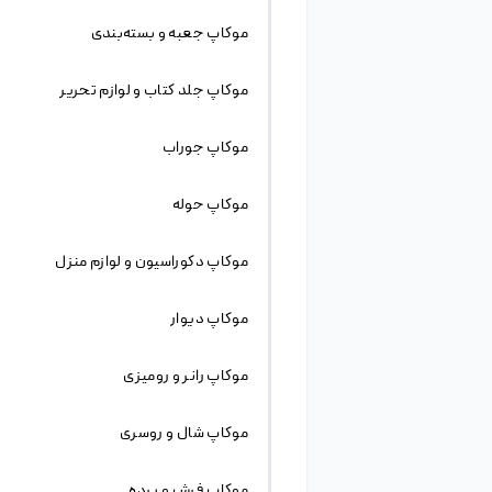
توضیحات
موکاپ
(mockup) اصطلاحی است که طراحان وب و
گرافیک برای فایل پیش نمایش استفاده میکنند ،
mockup ها
فایل های آماده
گرافیکی هستند که در
موضوعات مختلفی مثل لوگو ،
کارت ویزیت
، پوستر ،
قالب سایت و … استفاده میشود . فایل های موکاپ
(mockup) در نرم افزار فتوشاپ به صورت PSD ایجاد
میشود و همان طور که گفته شد طراحان از موکاپ
ها به عنوان یک پیش نمایش برای آثار خود استفاده
میکنند . فرض مثال طراح گرافیکی اثری مانند لوگو
طراحی میکند و میخواهد نتیجه اثر خود به صورت
یک طرح چاپ شده بر روی کاغذ مشاهده کند ،
بهترین راه استفاده از یک موکاپ برای نمایش نتیجه
نهایی است که به بهترین شکل صورت میگرد و
میتواند نتیجه را به مشتری نشان دهد تا رضایت
مشتری جلب کند