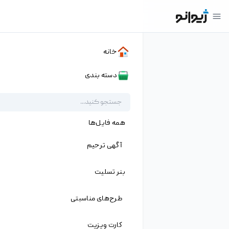
۱
خانه
»
دانلود ها
»
موکاپ پرچم
»
فایل
لایه باز موکاپ پرچم پارچه تبلیغات برندینگ
فایل لایه باز موکاپ پرچم پارچه تبلیغات
برندینگ
جزئیات
شناسه فایل
ZH-۱۷۰۰۱۹
نام لاتین
Realistic Vertical Fabric Flag Mockup Branding Advertising
دسته
موکاپ پرچم
,
موکاپ
پسوند
psd
،
jpg
نرم افزار
Adobe Photoshop