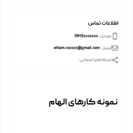
اطلاعات تماس
موبایل ·
0913xxxxxxx
ایمیل ·
elham.raxxxx@gmail.com
شبکه های اجتماعی ·
نمونه کارهای الهام