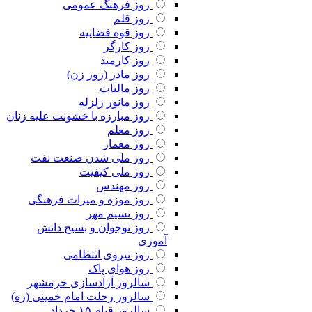
روز فرهنگ عمومی
روز قلم
روز قوه قضاییه
روز کارگر
روز کارمند
روز مادر (روز زن)
روز مالیات
روز مانور زلزله
روز مبارزه با خشونت علیه زنان
روز معلم
روز معمار
روز ملی شدن صنعت نفت
روز ملی کیفیت
روز مهندس
روز موزه و میراث فرهنگی
روز نسیم مهر
روز نوجوان و بسیج دانش
آموزی
روز نیروی انتظامی
روز هوای پاک
سالروز آزادسازی خرمشهر
سالروز رحلت امام خمینی (ره)
سالروز قیام ۱۵ خرداد