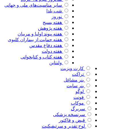
سایر مناسبت‌های ملی و جهانی
شب یلدا
نوروز
هفته بسیج
هفته پژوهش
هفته پیوند اولیا و مربیان
هفته حمایت از بیماران کلیوی
هفته دفاع مقدس
هفته دولت
هفته کتاب و کتابخوانی
ولنتاین
کارت ویزیت
تراکت
بنر مشاغل
بنر سایت
لوگو
فونت
موکاپ
سربرگ
سرنسخه پزشکی
قبض و فاکتور
لوح تقدیر و سرتیفیکیت