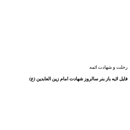
رحلت و شهادت ائمه
فایل لایه باز بنر سالروز شهادت امام زین العابدین (ع)