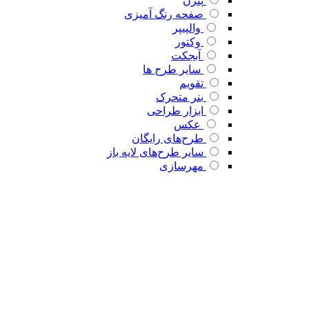
پترن
صفحه رنگ آمیزی
والپیپر
وکتور
آبجکت
سایر طرح ها
تقویم
بنر متحرک
ابزار طراحی
عکس
طرح‌های رایگان
سایر طرح‌های لایه باز
مهرسازی