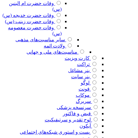
وفات حضرت ام البنین
(س)
وفات حضرت خدیجه (س)
وفات حضرت زینب (س)
وفات حضرت معصومه
(س)
سایر مناسبت‌های مذهبی
ولادت ائمه
مناسبت‌های ملی و جهانی
کارت ویزیت
تراکت
بنر مشاغل
بنر سایت
لوگو
فونت
موکاپ
سربرگ
سرنسخه پزشکی
قبض و فاکتور
لوح تقدیر و سرتیفیکیت
آیکون
پست و استوری شبکه‌های اجتماعی