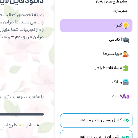
دانلود فایل لایه 
سایر طرح‌های لایه باز
مهرسازی
زمینه تخصصی فعالیت ما 
و … می باشد. ما در این 
کبری
راه از تجربیات شما عزیز
در این مرز و بوم کرده ب
آکادمی
فریلنسرها
مسابقات طراحی
وبلاگ
فونت
با عضویت در سایت ژیوانو
تقویم مناسبتی
کانال رسمی ما در «بله»
ویرایشگر پیشرفته
سایر
طرح ایران
پشتیبان رسمی در «بله»