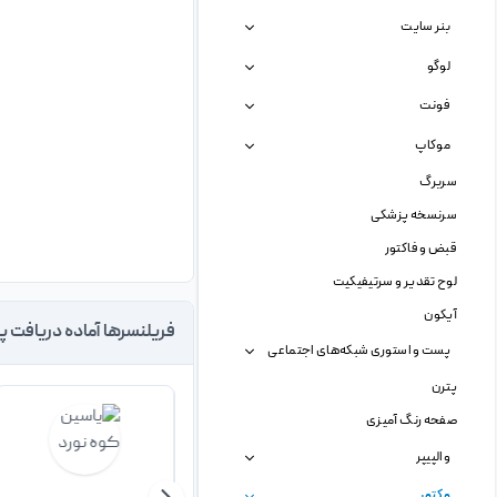
بنر سایت
لوگو
فونت
موکاپ
سربرگ
سرنسخه پزشکی
قبض و فاکتور
لوح تقدیر و سرتیفیکیت
آیکون
فریلنسرها آماده دریافت پ
پست و استوری شبکه‌های اجتماعی
پترن
صفحه رنگ آمیزی
والپیپر
وکتور