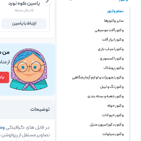
مسعود بهنود
یاسین کوه نورد
۲۷ سال سابقه
۱۵ سال سابقه
تمام وکتور
سایر وکتورها
ارتباط با مسعود
ارتباط با یاسین
وکتور آلات موسیقی
وکتور ابزار آلات
وکتور اسباب بازی
من ک
وکتور اکسسوری
از من
وکتور پوشاک
با 
وکتور تجهیزات و لوازم آزمایشگاهی
وکتور تگ و لیبل
وکتور جعبه و بسته بندی
وکتور حوله
توضیحات
وکتور حیوانات
وکتور دکوراسیون منزل
در فایل های گرافیکی
وک
وکتور سیلوئت
تصاویر مستقل از رزولوشن 