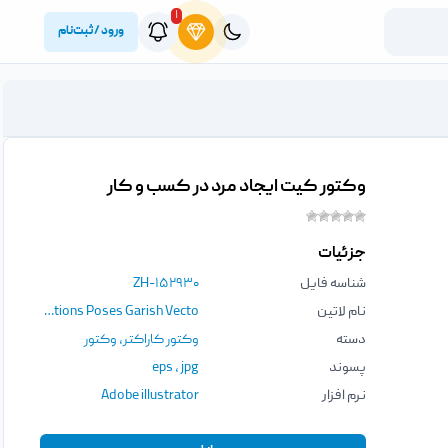
۱
ورود / ثبت‌نام
وکتور کیت ایجاد مرد در کسب و کار
جزئیات
شناسه فایل
ZH-۱۵۲۹۳۰
نام لاتین
Business Creation Kit Businessmen Body Parts Accessories Head Feet Hands Emotions Poses Garish Vecto
دسته
وکتور کاراکتر
,
وکتور
پسوند
jpg
،
eps
نرم افزار
Adobe illustrator