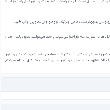
کاتالوگ و… عصای دست طراحان است. گفتیم که وکتور فایلی لایه باز است
زولوشن بدون از دست دادن جزئیات و وضوح آن تصویر را چاپ کرد.
 ایلاستریتور و کورل دراو. در صورت باز کردن فایل‌های وکتور در نرم افزار Adobe Illustrator فایل ها به صورت لایه باز اجرا می‌شوند و شما می‌توانید بدون پایین آمدن
مختص انیمیشن ،وکتور کاراکتر ها با مفاصل متحرک، ریگینگ ، وکتور
با حالت های مختلف بدنی ، وکتور مجموعه شخصیت‌های مختلف مرد در