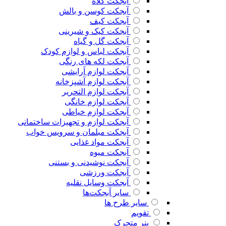
آبجکت کلاه
آبجکت کوسن و بالش
آبجکت کیف
آبجکت کیک و شیرینی
آبجکت گل و گیاه
آبجکت لباس و لوازم کودک
آبجکت لکه های رنگی
آبجکت لوازم آرایشی
آبجکت لوازم آشپزخانه
آبجکت لوازم التحریر
آبجکت لوازم خانگی
آبجکت لوازم خیاطی
آبجکت لوازم و تجهیزات ساختمانی
آبجکت مبلمان و سرویس خواب
آبجکت مواد غذایی
آبجکت میوه
آبجکت نوشیدنی و بستنی
آبجکت ورزشی
آبجکت وسایل نقلیه
سایر آبجکت‌ها
سایر طرح ها
تقویم
بنر متحرک