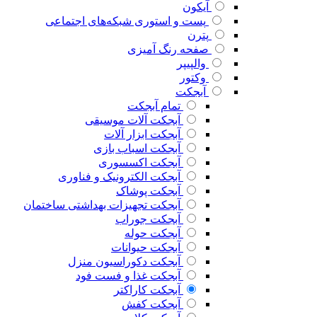
آیکون
پست و استوری شبکه‌های اجتماعی
پترن
صفحه رنگ آمیزی
والپیپر
وکتور
آبجکت
تمام آبجکت
آبجکت آلات موسیقی
آبجکت ابزار آلات
آبجکت اسباب بازی
آبجکت اکسسوری
آبجکت الکترونیک و فناوری
آبجکت پوشاک
آبجکت تجهیزات بهداشتی ساختمان
آبجکت جوراب
آبجکت حوله
آبجکت حیوانات
آبجکت دکوراسیون منزل
آبجکت غذا و فست فود
آبجکت کاراکتر
آبجکت کفش