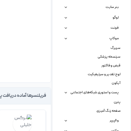
بنر سایت
لوگو
فونت
موکاپ
سربرگ
سرنسخه پزشکی
قبض و فاکتور
لوح تقدیر و سرتیفیکیت
آیکون
پست و استوری شبکه‌های اجتماعی
فریلنسرها آماده دریافت پ
پترن
صفحه رنگ آمیزی
والپیپر
وکتور