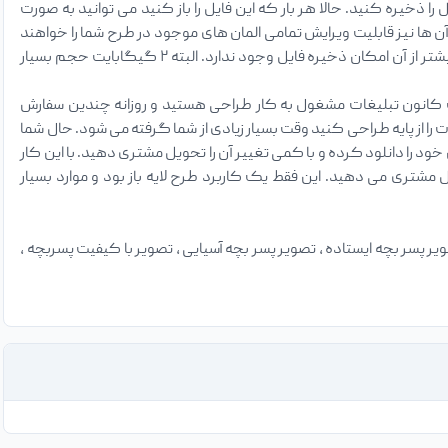
ید فرمت ذخیره شدن را PSD انتخاب کنید و سپس فایل را ذخیره کنید. حالا هر بار که این فایل را باز کنید می توانید به صورت
ن ها نیز قابلیت ویرایش تمامی المان های موجود در طرح شما را خواهند
داشت. در مورد فایل های لایه باز PSD جالب است بدانید حداکثر حجم آن ۲ گیگابایت خواهد بود و بیشتر از آن امکان ذخیره فایل وجود ندارد. البته ۲ گیگابایت حجم بسیار
 کانون تبلیغات مشغول به کار طراحی هستید و روزانه چندین سفارش
 از پایه طراحی کنید وقت بسیار زیادی از شما گرفته می شود. حال شما
ود را دانلود کرده و با کمی تغییر آن را تحویل مشتری دهید. با این کار
تری می دهید. این فقط یک کاربرد طرح لایه باز بود و موارد بسیار
، تصویر پسر بچه ایستاده ، تصویر پسر بچه آسیایی ، تصویر با کیفیت پسربچه ،