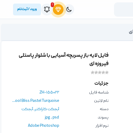
۱
ورود / ثبت‌نام
ای
فایل لایه باز پسربچه آسیایی با شلوار پاستلی
فیروزه ای
جزئیات
شناسه فایل
ZH-۱۵۵۰۲۲
نام لاتین
Little Asian Engineer Preschool Bliss Pastel Turquoise
دسته
آبجکت کاراکتر
,
آبجکت
پسوند
psd
،
jpg
نرم افزار
Adobe Photoshop