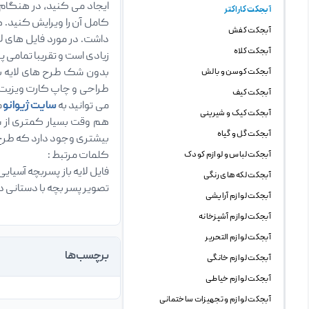
آبجکت کاراکتر
کامل آن را ویرایش کنید. ه
آبجکت کفش
آبجکت کلاه
زیادی است و تقریبا تمامی 
بدون شک طرح های لایه با
آبجکت کوسن و بالش
طراحی و چاپ کارت ویزیت د
آبجکت کیف
می توانید به
سایت ژیوانو
م
آبجکت کیک و شیرینی
هم وقت بسیار کمتری از ش
آبجکت گل و گیاه
بیشتری وجود دارد که طرح ه
کلمات مرتبط :
آبجکت لباس و لوازم کودک
فایل لایه باز پسربچه آسیایی
آبجکت لکه های رنگی
تصویر پسر بچه با دستانی 
آبجکت لوازم آرایشی
آبجکت لوازم آشپزخانه
آبجکت لوازم التحریر
برچسب‌ها
آبجکت لوازم خانگی
آبجکت لوازم خیاطی
آبجکت لوازم و تجهیزات ساختمانی