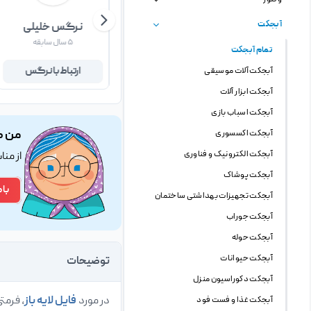
آبجکت
پریناز ترابی
نرگس خلیلی
۷ سال سابقه
۵ سال سابقه
تمام آبجکت
ارتباط با پریناز
ارتباط با نرگس
آبجکت آلات موسیقی
آبجکت ابزار آلات
آبجکت اسباب بازی
من ک
آبجکت اکسسوری
آبجکت الکترونیک و فناوری
از من
آبجکت پوشاک
با 
آبجکت تجهیزات بهداشتی ساختمان
آبجکت جوراب
آبجکت حوله
آبجکت حیوانات
توضیحات
آبجکت دکوراسیون منزل
در مورد
فایل لایه باز
، فرمت
آبجکت غذا و فست فود