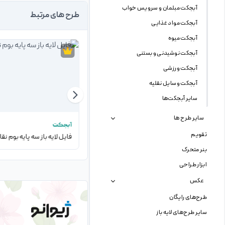
آبجکت مبلمان و سرویس خواب
طرح های مرتبط
آبجکت مواد غذایی
آبجکت میوه
آبجکت نوشیدنی و بستنی
آبجکت ورزشی
آبجکت وسایل نقلیه
سایر آبجکت‌ها
سایر طرح ها
آبجکت
آبجکت
تقویم
فایل لایه باز سه پایه چوبی بوم نقاشی
فایل لایه باز سه پایه بوم نق
بنر متحرک
ابزار طراحی
عکس
طرح‌های رایگان
سایر طرح‌های لایه باز