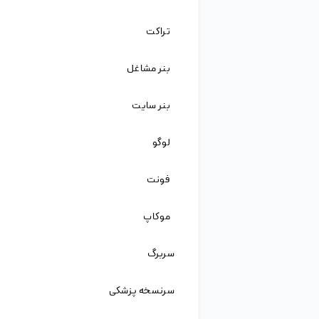
فایل لایه باز دختر بچه با موهای فرفری
جزئیات
شناسه فایل
ZH-۱۵۵۰۵۸
نام لاتین
Nordic Curly Haired Girl Baking Attire Strikes Pose Coral Background
دسته
آبجکت کاراکتر
,
آبجکت
پسوند
psd
،
jpg
نرم افزار
Adobe Photoshop
دانلود
دانلود از سرور کمکی
ویرایش آنلاین