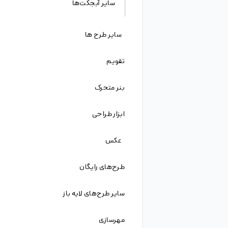
دانلود فایل لایه باز
زمینه تخصصی فعالیت ما فروش و به اشتراک گذاری
فایل لایه باز، وکتور و عکس گرافیکی و نرم افزار های
فتوشاپ، ایلاستریتور و … می باشد. ما در این سایت
قصد داریم تجربیات و آموخته‌های خود را اگر چند
ناچیز، با شما عزیزان به اشتراک بگذاریم و در این راه از
تجربیات شما عزیزان نیز بهره‌مند شویم. امیدواریم که
با قدم نهادن در این راه بتوانیم کمکی به دوستان و
هموطنان خود در این مرز و بوم کرده باشیم.