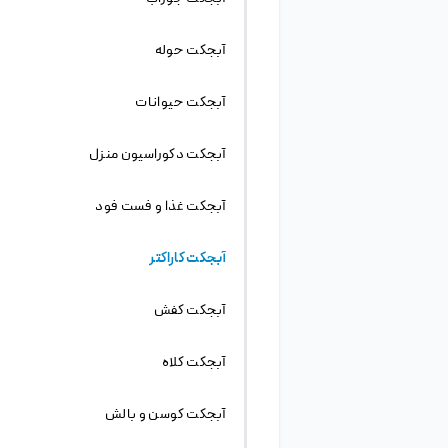
گرافیکی فتوشاپ است. هنگامی که شما با نرم افزار
فتوشاپ طرحی را ایجاد می کنید، در هنگام ذخیره
فایل می توانید فرمت ذخیره شدن را PSD انتخاب
کنید و سپس فایل را ذخیره کنید. حالا هر بار که این
فایل را باز کنید می توانید به صورت کامل آن را ویرایش
کنید. همچنین این امکان برای شما فراهم است تا
فایل را به دوستان خود بدهید و آن ها نیز قابلیت
ویرایش تمامی المان های موجود در طرح شما را
خواهند داشت. در مورد فایل های لایه باز PSD جالب
است بدانید حداکثر حجم آن ۲ گیگابایت خواهد بود
و بیشتر از آن امکان ذخیره فایل وجود ندارد. البته ۲
گیگابایت حجم بسیار زیادی است و تقریبا تمامی
پروژه های مبتدی و حرفه ای حجم بسیار کمتری
دارند.
بدون شک طرح های لایه باز کمک بسیاری به طراحان
می کنند. به طور مثال فرض کنید شما در یک کانون
تبلیغات مشغول به کار طراحی هستید و روزانه
چندین سفارش طراحی و چاپ کارت ویزیت دریافت می
کنید. قطعا اگر سعی کنید تمامی کارت ویزیت و