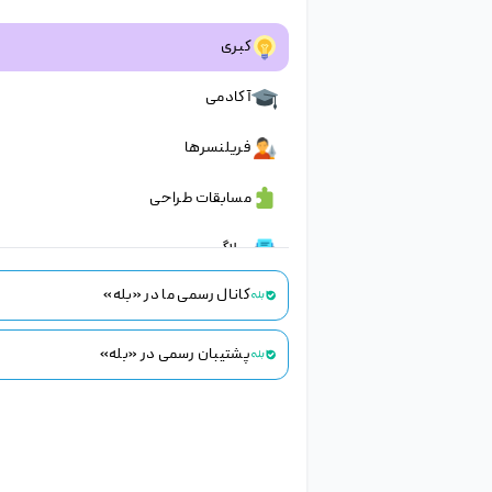
با عضویت در سایت ژیوانو و تهیه اشتراک ویژه،
دسترسی به انواع فایل لایه باز، وکتور، موکاپ، کارت
ویزیت، عکس های گرافیکی و ... خواهید داشت.
سایر
طرح ایرانی
کارت ویزیت
موکاپ
فایل لایه باز
وکتور
© تمامی حقوق برای هلدینگ خلاق تجارت الکترونیک
ژینو محفوظ است.