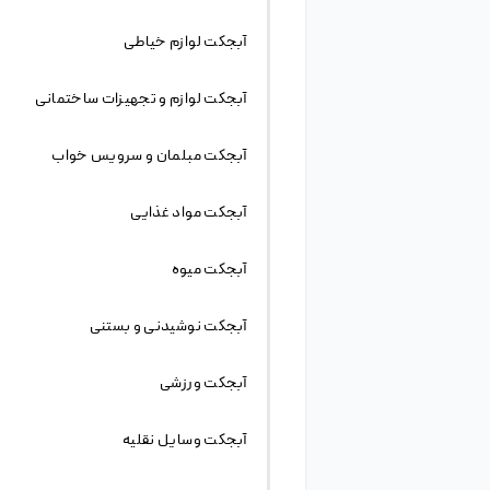
طرح های مرتبط
آبجکت
موکاپ
فایل لایه باز نمونه موکاپ تگ و لیبل
فایل لایه باز کادر متن با لوازم تحریر
فایل لایه باز موکاپ جلد کتاب پشت و رو