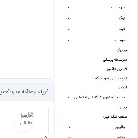
بنر سایت
لوگو
فونت
موکاپ
سربرگ
سرنسخه پزشکی
قبض و فاکتور
لوح تقدیر و سرتیفیکیت
آیکون
فریلنسرها آماده دریافت پ
پست و استوری شبکه‌های اجتماعی
پترن
صفحه رنگ آمیزی
والپیپر
وکتور