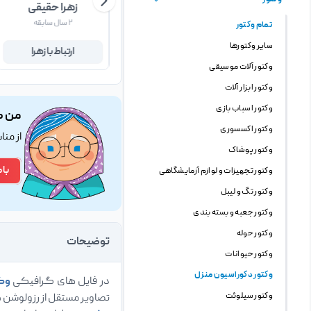
هادی دهقان
زهرا حقیقی
۵ سال سابقه
۲ سال سابقه
تمام وکتور
سایر وکتورها
ارتباط با هادی
ارتباط با زهرا
وکتور آلات موسیقی
وکتور ابزار آلات
وکتور اسباب بازی
من ک
وکتور اکسسوری
از من
وکتور پوشاک
با 
وکتور تجهیزات و لوازم آزمایشگاهی
وکتور تگ و لیبل
وکتور جعبه و بسته بندی
وکتور حوله
توضیحات
وکتور حیوانات
وکتور دکوراسیون منزل
در فایل های گرافیکی
وک
وکتور سیلوئت
تصاویر مستقل از رزولوشن 