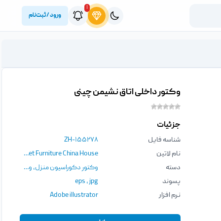
۱
ورود / ثبت‌نام
وکتور داخلی اتاق نشیمن چینی
جزئیات
شناسه فایل
ZH-۱۵۵۲۷۸
نام لاتین
Chinese Living Room Interior With Wooden Table Chair Red Cushions Cartoon Set Furniture China House
دسته
وکتور دکوراسیون منزل
,
وکتور
پسوند
jpg
،
eps
نرم افزار
Adobe illustrator