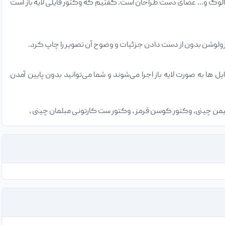
کاتالوگ و… عصای دست طراحان است. گفتیم که وکتور فایلی لایه باز است
زولوشن بدون از دست دادن جزئیات و وضوح آن تصویر را چاپ کرد.
 ایلاستریتور و کورل دراو. در صورت باز کردن فایل‌های وکتور در نرم افزار Adobe Illustrator فایل ها به صورت لایه باز اجرا می‌شوند و شما می‌توانید بدون پایین آمدن
شیمن چینی، وکتور کوسن قرمز ، وکتور ست کارتونی مبلمان چینی ،