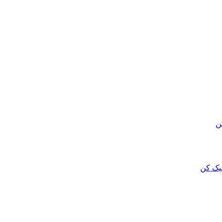
ن
لیک کن