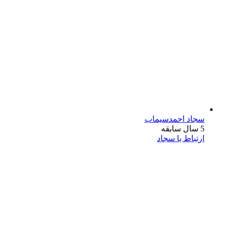
سجاد احمدسیماب
5 سال سابقه
ارتباط با سجاد