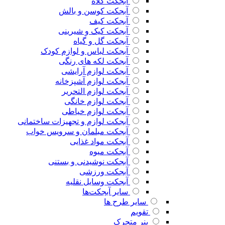
آبجکت کلاه
آبجکت کوسن و بالش
آبجکت کیف
آبجکت کیک و شیرینی
آبجکت گل و گیاه
آبجکت لباس و لوازم کودک
آبجکت لکه های رنگی
آبجکت لوازم آرایشی
آبجکت لوازم آشپزخانه
آبجکت لوازم التحریر
آبجکت لوازم خانگی
آبجکت لوازم خیاطی
آبجکت لوازم و تجهیزات ساختمانی
آبجکت مبلمان و سرویس خواب
آبجکت مواد غذایی
آبجکت میوه
آبجکت نوشیدنی و بستنی
آبجکت ورزشی
آبجکت وسایل نقلیه
سایر آبجکت‌ها
سایر طرح ها
تقویم
بنر متحرک