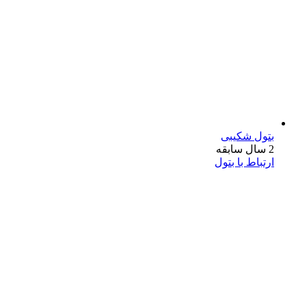
بتول شکیبی
2 سال سابقه
ارتباط با بتول