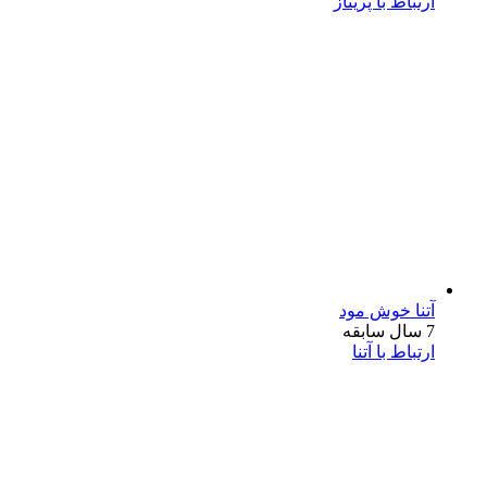
ارتباط با پریناز
آتنا خوش مود
7 سال سابقه
ارتباط با آتنا