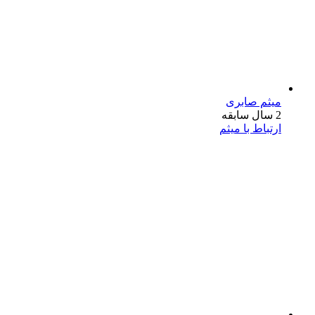
میثم صابری
2 سال سابقه
ارتباط با میثم