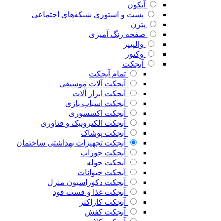
آیکون
پست و استوری شبکه‌های اجتماعی
پترن
صفحه رنگ آمیزی
والپیپر
وکتور
آبجکت
تمام آبجکت
آبجکت آلات موسیقی
آبجکت ابزار آلات
آبجکت اسباب بازی
آبجکت اکسسوری
آبجکت الکترونیک و فناوری
آبجکت پوشاک
آبجکت تجهیزات بهداشتی ساختمان
آبجکت جوراب
آبجکت حوله
آبجکت حیوانات
آبجکت دکوراسیون منزل
آبجکت غذا و فست فود
آبجکت کاراکتر
آبجکت کفش