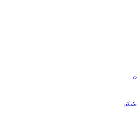
ن
لیک کن