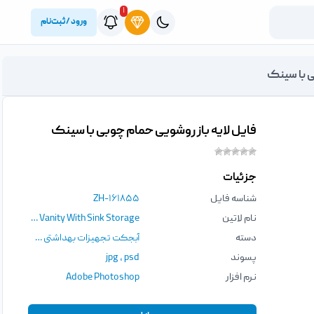
۱
ورود / ثبت‌نام
ی با سینک
فایل لایه باز روشویی حمام چوبی با سینک
جزئیات
شناسه فایل
ZH-۱۶۱۸۵۵
نام لاتین
Wooden Bathroom Vanity With Sink Storage
دسته
آبجکت تجهیزات بهداشتی ساختمان
,
آ
پسوند
psd
،
jpg
نرم افزار
Adobe Photoshop