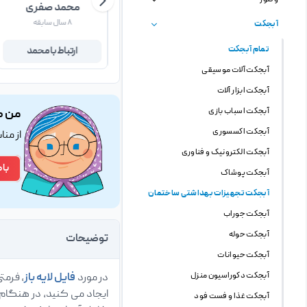
مریم خاقان
محمد صفری
۴ سال سابقه
۸ سال سابقه
آبجکت
تمام آبجکت
ارتباط با مریم
ارتباط با محمد
آبجکت آلات موسیقی
آبجکت ابزار آلات
آبجکت اسباب بازی
من ک
آبجکت اکسسوری
از من
آبجکت الکترونیک و فناوری
با 
آبجکت پوشاک
آبجکت تجهیزات بهداشتی ساختمان
آبجکت جوراب
آبجکت حوله
توضیحات
آبجکت حیوانات
آبجکت دکوراسیون منزل
در مورد
فایل لایه باز
، فرمت
آبجکت غذا و فست فود