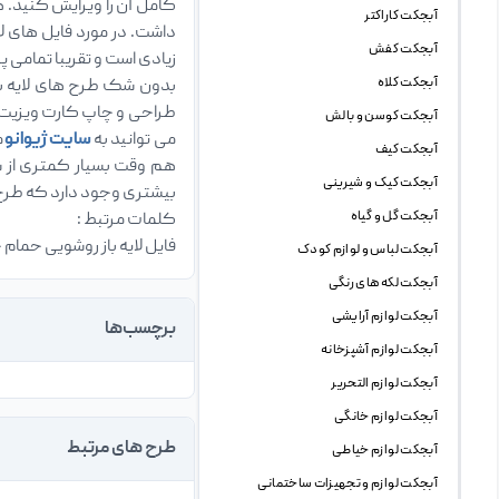
کامل آن را ویرایش کنید. ه
آبجکت کاراکتر
آبجکت کفش
زیادی است و تقریبا تمامی 
آبجکت کلاه
بدون شک طرح های لایه با
طراحی و چاپ کارت ویزیت د
آبجکت کوسن و بالش
می توانید به
سایت ژیوانو
م
آبجکت کیف
هم وقت بسیار کمتری از ش
آبجکت کیک و شیرینی
بیشتری وجود دارد که طرح ه
آبجکت گل و گیاه
کلمات مرتبط :
فایل لایه باز روشویی حمام
آبجکت لباس و لوازم کودک
آبجکت لکه های رنگی
آبجکت لوازم آرایشی
برچسب‌ها
آبجکت لوازم آشپزخانه
آبجکت لوازم التحریر
آبجکت لوازم خانگی
طرح های مرتبط
آبجکت لوازم خیاطی
آبجکت لوازم و تجهیزات ساختمانی