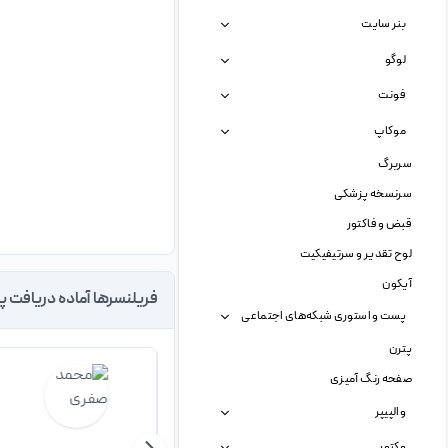
بنر سایت
لوگو
فونت
موکاپ
سربرگ
سرنسخه پزشکی
قبض و فاکتور
لوح تقدیر و سرتیفیکیت
آیکون
فریلنسرها آماده دریافت پ
پست و استوری شبکه‌های اجتماعی
پترن
صفحه رنگ آمیزی
والپیپر
وکتور