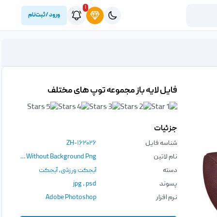
۱
ورود / ثبت‌نام
فایل لایه باز مجموعه توپ های مختلف
جزئیات
شناسه فایل
ZH-۱۶۲۰۲۶
نام لاتین
Ball Photo Without Background Png
دسته
آبجکت ورزشی
,
آبجکت
پسوند
psd
،
jpg
نرم افزار
Adobe Photoshop