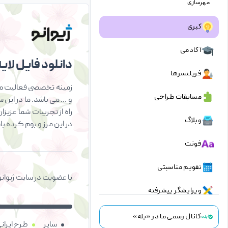
مهرسازی
کبری
آکادمی
دانلود فایل لایه 
فریلنسرها
زمینه تخصصی فعالیت ما 
مسابقات طراحی
و … می باشد. ما در این 
راه از تجربیات شما عزیز
وبلاگ
در این مرز و بوم کرده ب
فونت
تقویم مناسبتی
با عضویت در سایت ژیوانو
ویرایشگر پیشرفته
درباره ما
کانال رسمی ما در «بله»
سایر
طرح ایران