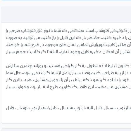
ار گرافیکی فتوشاپ است. هنگامی که شما با نرم افزار فتوشاپ طرحی را
ید فرمت ذخیره شدن را PSD انتخاب کنید و سپس فایل را ذخیره کنید. حالا هر بار که این فایل را باز کنید می توانید به صورت
ن ها نیز قابلیت ویرایش تمامی المان های موجود در طرح شما را خواهند
داشت. در مورد فایل های لایه باز PSD جالب است بدانید حداکثر حجم آن ۲ گیگابایت خواهد بود و بیشتر از آن امکان ذخیره فایل وجود ندارد. البته ۲ گیگابایت حجم بسیار
 کانون تبلیغات مشغول به کار طراحی هستید و روزانه چندین سفارش
 از پایه طراحی کنید وقت بسیار زیادی از شما گرفته می شود. حال شما
ود را دانلود کرده و با کمی تغییر آن را تحویل مشتری دهید. با این کار
تری می دهید. این فقط یک کاربرد طرح لایه باز بود و موارد بسیار
ز توپ بیسبال، فایل لایه باز توپ هندبال ، فایل لایه باز توپ فوتبال ، فایل