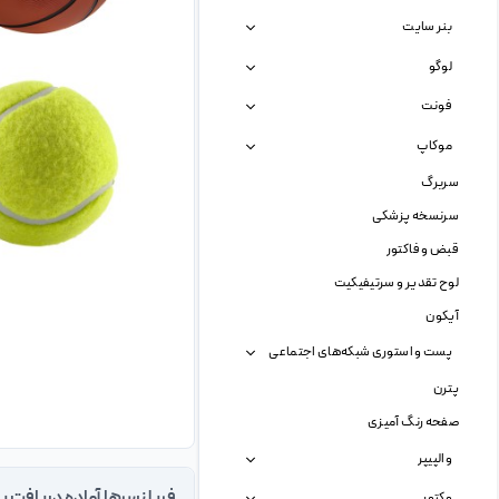
بنر سایت
لوگو
فونت
موکاپ
سربرگ
سرنسخه پزشکی
قبض و فاکتور
لوح تقدیر و سرتیفیکیت
آیکون
پست و استوری شبکه‌های اجتماعی
پترن
صفحه رنگ آمیزی
والپیپر
وکتور