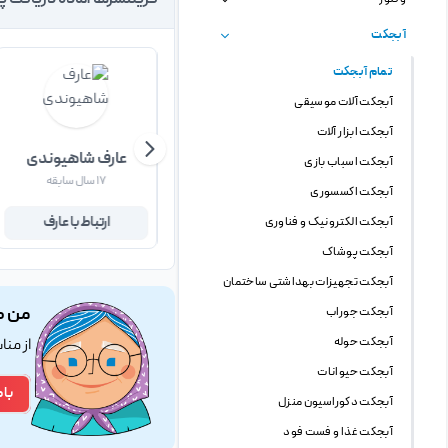
فریلنسرها آماده دریافت پ
آبجکت
تمام آبجکت
آبجکت آلات موسیقی
آبجکت ابزار آلات
مسعود بهنود
عارف شاهیوندی
آبجکت اسباب بازی
۲۷ سال سابقه
۱۷ سال سابقه
آبجکت اکسسوری
ارتباط با مسعود
ارتباط با عارف
آبجکت الکترونیک و فناوری
آبجکت پوشاک
آبجکت تجهیزات بهداشتی ساختمان
من ک
آبجکت جوراب
آبجکت حوله
از من
آبجکت حیوانات
با 
آبجکت دکوراسیون منزل
آبجکت غذا و فست فود