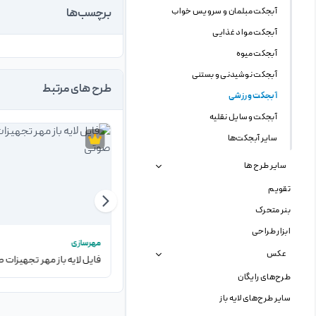
آبجکت مبلمان و سرویس خواب
برچسب‌ها
آبجکت مواد غذایی
آبجکت میوه
آبجکت نوشیدنی و بستنی
طرح های مرتبط
آبجکت ورزشی
آبجکت وسایل نقلیه
سایر آبجکت‌ها
سایر طرح ها
تقویم
بنر متحرک
ابزار طراحی
تراکت
مهرسازی
عکس
فایل لایه باز تراکت تبلیغاتی آموزشگاه کنکور
طرح‌های رایگان
سایر طرح‌های لایه باز