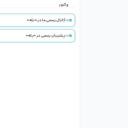
سایر
طرح ایرانی
کارت ویزیت
موکاپ
فایل لایه باز
وکتور
© تمامی حقوق برای هلدینگ خلاق تجارت الکترونیک
ژینو محفوظ است.