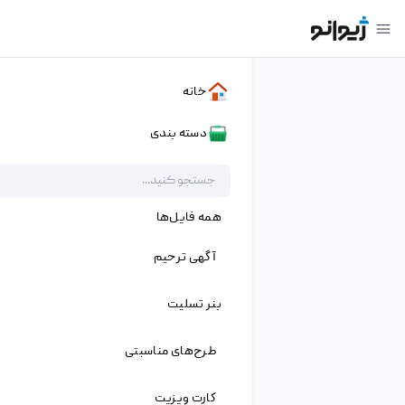
۱
خانه
»
دانلود ها
»
موکاپ گوشی و لپتاپ
»
فایل لایه باز موکاپ اسکرین موبایل از نمای بالا
فایل لایه باز موکاپ اسکرین موبایل از نمای
بالا
جزئیات
شناسه فایل
ZH-۱۶۲۲۳۴
نام لاتین
Mobile Mockup Psd
دسته
موکاپ گوشی و لپتاپ
,
موکاپ
پسوند
psd
،
jpg
نرم افزار
Adobe Photoshop