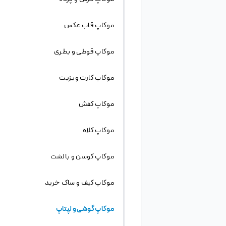
به طور کلی mockup این امکان را به طراح میدهد تا
بتواند بهتر بر روی جزئیات طرح از جمله انتخاب رنگ ،
سایز ، سبک نمایش و … تصمیم گیری کند.
کلمات مرتبط :
موکاپ اسکرین موبایل از نمای بالا، موکاپ موبایل ،
موکاپ موبایل ، موکاپ موبایل با پس زمینه کیبورد و
هنذفری، موکاپ موبایل روی میز ، موکاپ موبایل
روی میز لپ تاپ ، موکاپ اسکرین موبایل
برچسب‌ها
طرح های مرتبط