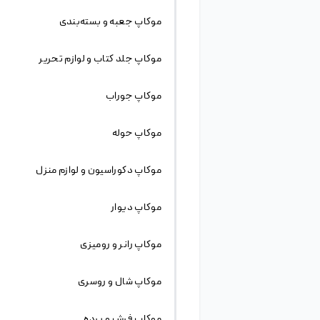
توضیحات
موکاپ
(mockup) اصطلاحی است که طراحان وب و
گرافیک برای فایل پیش نمایش استفاده میکنند ،
mockup ها
فایل های آماده
گرافیکی هستند که در
موضوعات مختلفی مثل لوگو ،
کارت ویزیت
، پوستر ،
قالب سایت و … استفاده میشود . فایل های موکاپ
(mockup) در نرم افزار فتوشاپ به صورت PSD ایجاد
میشود و همان طور که گفته شد طراحان از موکاپ
ها به عنوان یک پیش نمایش برای آثار خود استفاده
میکنند . فرض مثال طراح گرافیکی اثری مانند لوگو
طراحی میکند و میخواهد نتیجه اثر خود به صورت
یک طرح چاپ شده بر روی کاغذ مشاهده کند ،
بهترین راه استفاده از یک موکاپ برای نمایش نتیجه
نهایی است که به بهترین شکل صورت میگرد و
میتواند نتیجه را به مشتری نشان دهد تا رضایت
مشتری جلب کند