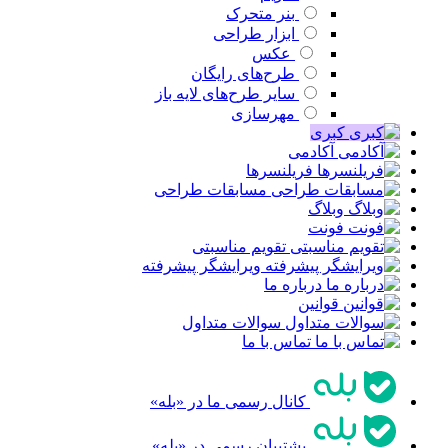
بنر متحرک
ابزار طراحی
عکس
طرح‌های رایگان
سایر طرح‌های لایه باز
مهرسازی
کبری
آکادمی
فریلنسرها
مسابقات طراحی
وبلاگ
فونت
تقویم مناسبتی
ویرایشگر پیشرفته
درباره ما
قوانین
سوالات متداول
تماس با ما
کانال رسمی ما در «بله»
پشتیبان رسمی در «بله»