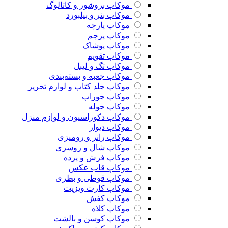
موکاپ بروشور و کاتالوگ
موکاپ بنر و بیلبورد
موکاپ پارچه
موکاپ پرچم
موکاپ پوشاک
موکاپ تقویم
موکاپ تگ و لیبل
موکاپ جعبه و بسته‌بندی
موکاپ جلد کتاب و لوازم تحریر
موکاپ جوراب
موکاپ حوله
موکاپ دکوراسیون و لوازم منزل
موکاپ دیوار
موکاپ رانر و رومیزی
موکاپ شال و روسری
موکاپ فرش و پرده
موکاپ قاب عکس
موکاپ قوطی و بطری
موکاپ کارت ویزیت
موکاپ کفش
موکاپ کلاه
موکاپ کوسن و بالشت