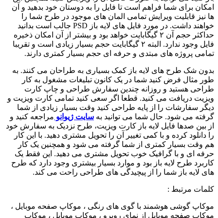
امکان برای شما فراهم است تا فایل را به دوستان خود بدهید و آن
ها نیز قابلیت ویرایش تمامی المان های موجود در طرح شما را
خواهند داشت. در مورد فایل های لایه باز PSD جالب است بدانید
حداکثر حجم آن ۲ گیگابایت خواهد بود و بیشتر از آن امکان ذخیره
فایل وجود ندارد. البته ۲ گیگابایت حجم بسیار زیادی است و تقریبا
تمامی پروژه های مبتدی و حرفه ای حجم بسیار کمتری دارند.
بدون شک طرح های لایه باز کمک بسیاری به طراحان می کنند. به
طور مثال فرض کنید شما در یک کانون تبلیغات مشغول به کار
طراحی هستید و روزانه چندین سفارش طراحی و چاپ کارت
ویزیت دریافت می کنید. قطعا اگر سعی کنید تمامی کارت ویزیت و
دیگر سفارشات را از پایه طراحی کنید وقت بسیار زیادی از شما
گرفته می شود. حال شما می توانید به
سایت ژیوانو
مراجعه کنید و
از بین صدها فایل لایه باز کارت ویزیت، طرح نزدیک به سفارش خود
را دانلود کرده و با کمی تغییر آن را تحویل مشتری دهید. با این کار
هم وقت بسیار کمتری از شما گرفته می شود و همچنین یک کار
حرفه ای و با گرافیک خوب تحویل مشتری می دهید. این فقط یک
کاربرد طرح لایه باز بود و موارد بسیار بیشتری وجود دارد که طرح
های لایه باز شما را از پیچیدگی های طراحی راحت می کند.
کلمات مرتبط :
موکاپ گوشی هوشمند با گوی های رنگی ، موکاپ صفحه موبایل ،
موکاپ صفحه موبایل از نمای روبرو ، موکاپ موبایل ، موکاپ