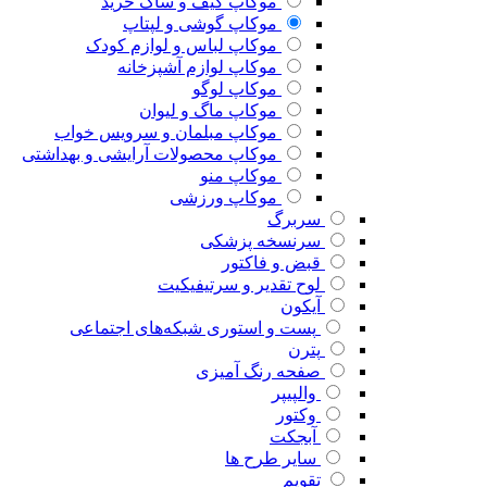
موکاپ کیف و ساک خرید
موکاپ گوشی و لپتاپ
موکاپ لباس و لوازم کودک
موکاپ لوازم آشپزخانه
موکاپ لوگو
موکاپ ماگ و لیوان
موکاپ مبلمان و سرویس خواب
موکاپ محصولات آرایشی و بهداشتی
موکاپ منو
موکاپ ورزشی
سربرگ
سرنسخه پزشکی
قبض و فاکتور
لوح تقدیر و سرتیفیکیت
آیکون
پست و استوری شبکه‌های اجتماعی
پترن
صفحه رنگ آمیزی
والپیپر
وکتور
آبجکت
سایر طرح ها
تقویم