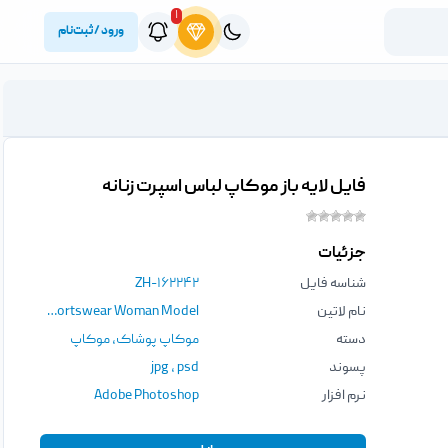
۱
ورود / ثبت‌نام
فایل لایه باز موکاپ لباس اسپرت زنانه
جزئیات
شناسه فایل
ZH-۱۶۲۲۴۲
نام لاتین
Mockup Female Fitness Sportswear Woman Model
دسته
موکاپ پوشاک
,
موکاپ
پسوند
psd
،
jpg
نرم افزار
Adobe Photoshop