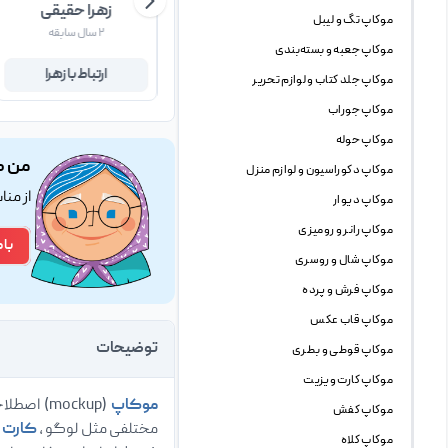
یاسین کوه نورد
زهرا حقیقی
موکاپ تگ و لیبل
۱۵ سال سابقه
۲ سال سابقه
موکاپ جعبه و بسته‌بندی
ارتباط با یاسین
ارتباط با زهرا
موکاپ جلد کتاب و لوازم تحریر
موکاپ جوراب
موکاپ حوله
من ک
موکاپ دکوراسیون و لوازم منزل
از من
موکاپ دیوار
موکاپ رانر و رومیزی
با 
موکاپ شال و روسری
موکاپ فرش و پرده
موکاپ قاب عکس
توضیحات
موکاپ قوطی و بطری
موکاپ کارت ویزیت
موکاپ
(mockup) اصطلاحی است که طراحان وب و گرافیک برای فایل پیش نمایش استفاده میکنند ، mockup ها
موکاپ کفش
مختلفی مثل لوگو ،
کارت 
موکاپ کلاه