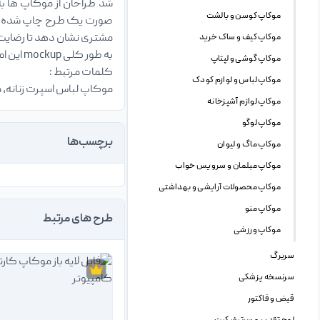
شد طراحان از موکاپ ها به
موکاپ کوسن و بالشت
صورت یک طرح چاپ شده بر ر
مشتری نشان دهد تا رضای
موکاپ کیف و ساک خرید
به طور کلی mockup این امکان را به طراح میدهد تا بتواند بهتر بر روی جزئیات طرح از جمله انتخاب رنگ ، سایز ، سبک نمایش و … تصمیم گیری کند.
موکاپ گوشی و لپتاپ
کلمات مرتبط :
موکاپ لباس و لوازم کودک
موکاپ لباس اسپرت زنانه، 
موکاپ لوازم آشپزخانه
موکاپ لوگو
برچسب‌ها
موکاپ ماگ و لیوان
موکاپ مبلمان و سرویس خواب
موکاپ محصولات آرایشی و بهداشتی
موکاپ منو
طرح های مرتبط
موکاپ ورزشی
سربرگ
سرنسخه پزشکی
قبض و فاکتور