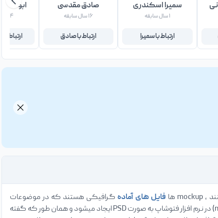
نی
سمیرا اسکندری
صادق مقدسی
ابوالفض
۱ سال سابقه
۱۶ سال سابقه
۴ سال سابقه
ارتباط با سمیرا
ارتباط با صادق
ارتباط با
فایل های آماده
گرافیکی هستند که در موضوعات
، پوستر ، قالب سایت و … استفاده میشود . فایل های موکاپ (mockup) در نرم افزار فتوشاپ به صورت PSD ایجاد میشود و همان طور که گفته