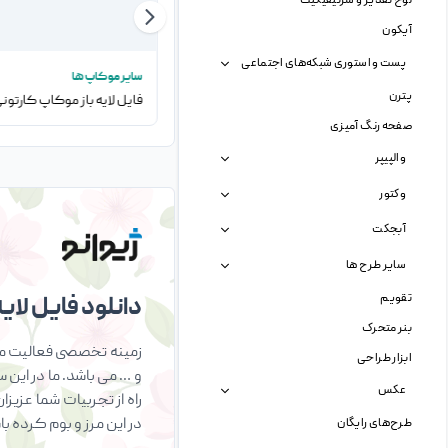
لوح تقدیر و سرتیفیکیت
آیکون
پست و استوری شبکه‌های اجتماعی
سایر موکاپ ها
سایر موکاپ ها
پترن
فایل لایه باز موکاپ ماشین آتش نشانی
صفحه رنگ آمیزی
والپیپر
وکتور
آبجکت
سایر طرح ها
تقویم
دانلود فایل لایه 
بنر متحرک
زمینه تخصصی فعالیت ما 
ابزار طراحی
و … می باشد. ما در این 
عکس
راه از تجربیات شما عزیز
در این مرز و بوم کرده ب
طرح‌های رایگان