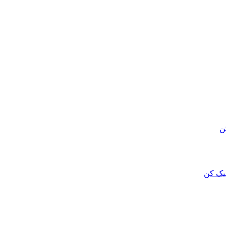
ن
لیک کن