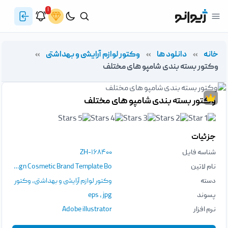
۱
خانه
»
دانلود ها
»
وکتور لوازم آرایشی و بهداشتی
»
وکتور بسته بندی شامپو های مختلف
وکتور بسته بندی شامپو های مختلف
جزئیات
شناسه فایل
ZH-۱۶۸۴۰۰
نام لاتین
Shampoo Packaging Cream Tube Soap Bottle With Water Drops Template Design Cosmetic Brand Template Bo
دسته
وکتور لوازم آرایشی و بهداشتی
,
وکتور
پسوند
jpg
،
eps
نرم افزار
Adobe illustrator