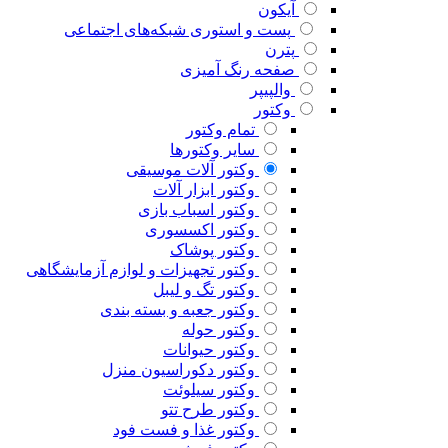
آیکون
پست و استوری شبکه‌های اجتماعی
پترن
صفحه رنگ آمیزی
والپیپر
وکتور
تمام وکتور
سایر وکتورها
وکتور آلات موسیقی
وکتور ابزار آلات
وکتور اسباب بازی
وکتور اکسسوری
وکتور پوشاک
وکتور تجهیزات و لوازم آزمایشگاهی
وکتور تگ و لیبل
وکتور جعبه و بسته بندی
وکتور حوله
وکتور حیوانات
وکتور دکوراسیون منزل
وکتور سیلوئت
وکتور طرح تتو
وکتور غذا و فست فود