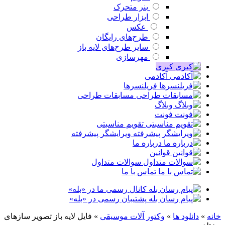
بنر متحرک
ابزار طراحی
عکس
طرح‌های رایگان
سایر طرح‌های لایه باز
مهرسازی
کبری
آکادمی
فریلنسرها
مسابقات طراحی
وبلاگ
فونت
تقویم مناسبتی
ویرایشگر پیشرفته
درباره ما
قوانین
سوالات متداول
تماس با ما
کانال رسمی ما در «بله»
پشتیبان رسمی در «بله»
خانه
»
دانلود ها
»
وکتور آلات موسیقی
»
فایل لایه باز تصویر سازهای