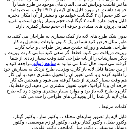
ها نیز قابلیت ویرایش تمامی المان های موجود در طرح شما را
خواهند داشت. در مورد فایل های لایه باز PSD جالب است بدانید
حداکثر حجم آن ۲ گیگابایت خواهد بود و بیشتر از آن امکان ذخیره
فایل وجود ندارد. البته ۲ گیگابایت حجم بسیار زیادی است و تقریبا
تمامی پروژه های مبتدی و حرفه ای حجم بسیار کمتری دارند.
بدون شک طرح های لایه باز کمک بسیاری به طراحان می کنند. به
طور مثال فرض کنید شما در یک کانون تبلیغات مشغول به کار
طراحی هستید و روزانه چندین سفارش طراحی و چاپ کارت
ویزیت دریافت می کنید. قطعا اگر سعی کنید تمامی کارت ویزیت و
دیگر سفارشات را از پایه طراحی کنید وقت بسیار زیادی از شما
گرفته می شود. حال شما می توانید به
سایت ژیوانو
مراجعه کنید و
از بین صدها فایل لایه باز کارت ویزیت، طرح نزدیک به سفارش خود
را دانلود کرده و با کمی تغییر آن را تحویل مشتری دهید. با این کار
هم وقت بسیار کمتری از شما گرفته می شود و همچنین یک کار
حرفه ای و با گرافیک خوب تحویل مشتری می دهید. این فقط یک
کاربرد طرح لایه باز بود و موارد بسیار بیشتری وجود دارد که طرح
های لایه باز شما را از پیچیدگی های طراحی راحت می کند.
کلمات مرتبط :
فایل لایه باز تصویر سازهای مختلف ، وکتور ساز ، وکتور گیتار،
وکتور طبل ، وکتور گیتار برقی ، وکتور لوازم موسیقی ، وکتور
وسایل موسیقی ، وکتور ساز کمانچه ، وکتور فلوت ،