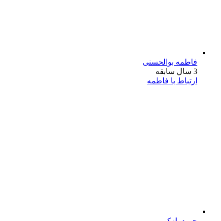
فاطمه بوالحسنی
3 سال سابقه
ارتباط با فاطمه
حمید پازکی