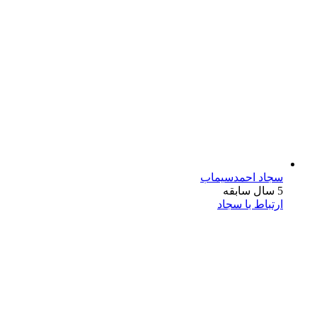
سجاد احمدسیماب
5 سال سابقه
ارتباط با سجاد