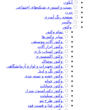
آیکون
پست و استوری شبکه‌های اجتماعی
پترن
صفحه رنگ آمیزی
والپیپر
وکتور
تمام وکتور
سایر وکتورها
وکتور آلات موسیقی
وکتور ابزار آلات
وکتور اسباب بازی
وکتور اکسسوری
وکتور پوشاک
وکتور تجهیزات و لوازم آزمایشگاهی
وکتور تگ و لیبل
وکتور جعبه و بسته بندی
وکتور حوله
وکتور حیوانات
وکتور دکوراسیون منزل
وکتور سیلوئت
وکتور طرح تتو
وکتور غذا و فست فود