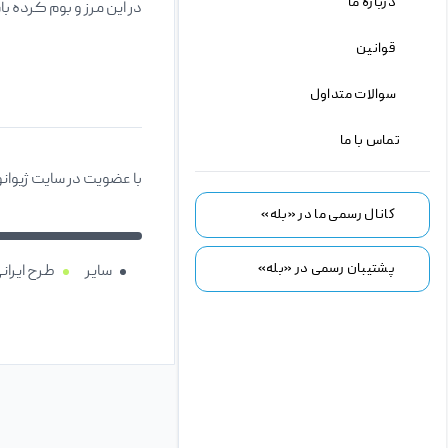
درباره ما
در این مرز و بوم کرده ب
قوانین
سوالات متداول
تماس با ما
با عضویت در سایت ژیوانو
کانال رسمی ما در «بله»
پشتیبان رسمی در «بله»
سایر
طرح ایران