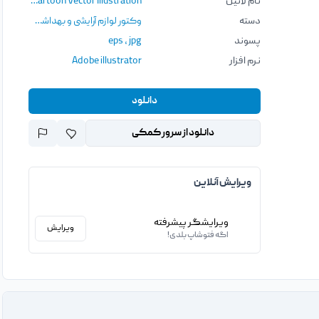
نام لاتین
Cosmetic Brush Set Cartoon Vector Illustration
دسته
وکتور لوازم آرایشی و بهداشتی
,
وکتور
پسوند
jpg
،
eps
نرم افزار
Adobe illustrator
دانلود
دانلود از سرور کمکی
ویرایش آنلاین
ویرایشگر پیشرفته
ویرایش
اگه فتوشاپ بلدی!