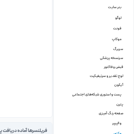
بنر سایت
لوگو
فونت
موکاپ
سربرگ
سرنسخه پزشکی
قبض و فاکتور
لوح تقدیر و سرتیفیکیت
آیکون
پست و استوری شبکه‌های اجتماعی
پترن
صفحه رنگ آمیزی
والپیپر
فریلنسرها آماده دریافت پ
وکتور