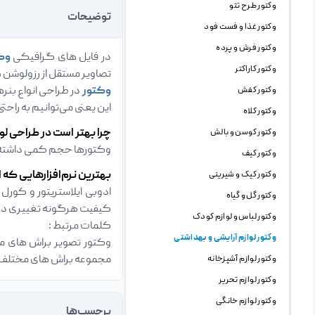
وکتور طرح تتو
توضیحات
وکتور غذا و فست فود
وکتور فرش و پرده
در فایل های گرافیکی
وک
وکتور کاراکتر
تصاویر مستقل از رزولوشن 
وکتور
در طراحی انواع بنره
وکتور کفش
این یعنی می‌توانیم به راحت
وکتور کلاه
چرا بهتر است در طراحی لو
وکتور کوسن و بالش
وکتورها حجم کمی داشته و 
وکتور کیف
بهترین نرم‌افزارهایی که ا
وکتور کیک و شیرینی
وکتور گل و گیاه
کیفیت هرگونه تغییری در 
وکتور لباس و لوازم کودک
کلمات مرتبط :
وکتور لوازم آرایشی و بهداشتی
وکتور تصویر براش های مخت
مجموعه براش های مختلف
وکتور لوازم آشپزخانه
وکتور لوازم تحریر
وکتور لوازم خانگی
برچسب‌ها