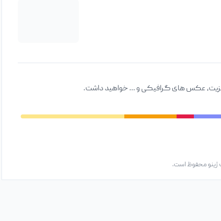
ت ویزیت، عکس های گرافیکی و ... خواهید داشت.
 ژینو محفوظ است.