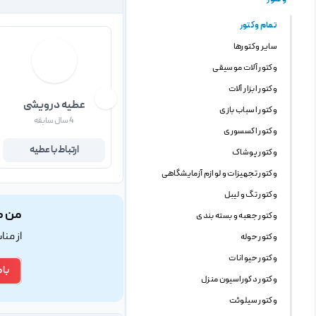
تمام وکتور
سایر وکتورها
وکتور آلات موسیقی
وکتور ابزار آلات
عطیه درویشی
وکتور اسباب بازی
4 سال سابقه
وکتور اکسسوری
ارتباط با عطیه
وکتور پوشاک
وکتور تجهیزات و لوازم آزمایشگاهی
وکتور تگ و لیبل
من ک
وکتور جعبه و بسته بندی
از من
وکتور حوله
وکتور حیوانات
با 
وکتور دکوراسیون منزل
وکتور سیلوئت