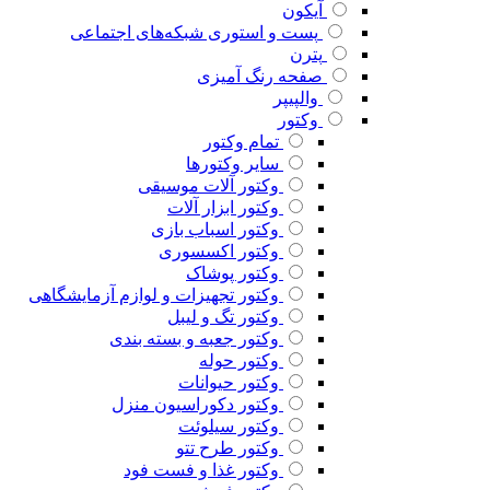
آیکون
پست و استوری شبکه‌های اجتماعی
پترن
صفحه رنگ آمیزی
والپیپر
وکتور
تمام وکتور
سایر وکتورها
وکتور آلات موسیقی
وکتور ابزار آلات
وکتور اسباب بازی
وکتور اکسسوری
وکتور پوشاک
وکتور تجهیزات و لوازم آزمایشگاهی
وکتور تگ و لیبل
وکتور جعبه و بسته بندی
وکتور حوله
وکتور حیوانات
وکتور دکوراسیون منزل
وکتور سیلوئت
وکتور طرح تتو
وکتور غذا و فست فود