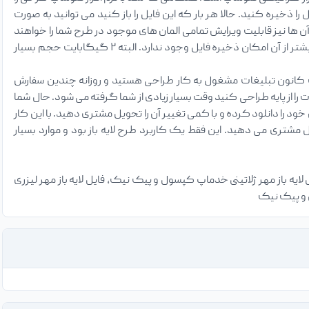
ید فرمت ذخیره شدن را PSD انتخاب کنید و سپس فایل را ذخیره کنید. حالا هر بار که این فایل را باز کنید می توانید به صورت
ن ها نیز قابلیت ویرایش تمامی المان های موجود در طرح شما را خواهند
داشت. در مورد فایل های لایه باز PSD جالب است بدانید حداکثر حجم آن ۲ گیگابایت خواهد بود و بیشتر از آن امکان ذخیره فایل وجود ندارد. البته ۲ گیگابایت حجم بسیار
 کانون تبلیغات مشغول به کار طراحی هستید و روزانه چندین سفارش
 از پایه طراحی کنید وقت بسیار زیادی از شما گرفته می شود. حال شما
ود را دانلود کرده و با کمی تغییر آن را تحویل مشتری دهید. با این کار
تری می دهید. این فقط یک کاربرد طرح لایه باز بود و موارد بسیار
یه باز مهر ژلاتینی خدماپ کپسول و پیک نیک، فایل لایه باز مهر لیزری
 و پیک نیک