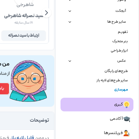
آبجکت
مهدی شریعتی
سید نصراله شاهرخی
سایر طرح ها
۲ سال سابقه
۱۸ سال سابقه
تقویم
ارتباط با مهدی
ارتباط با سید نصراله
بنر متحرک
ابزار طراحی
عکس
من ک
طرح‌های رایگان
از من
سایر طرح‌های لایه باز
با 
مهرسازی
کبری
آکادمی
توضیحات
فریلنسرها
در مورد
فایل لایه باز
، فرمت