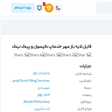
۱
ورود / ثبت‌نام
فایل لایه باز مهر خدماپ کپسول و پیک نیک
جزئیات
شناسه فایل
ZH-۱۶۹۸۳۷
نام لاتین
Stamp Picnic Filling Services
دسته
مهرسازی
پسوند
psd
،
jpg
نرم افزار
Adobe Photoshop
طراح فایل
آیدا عاشوری