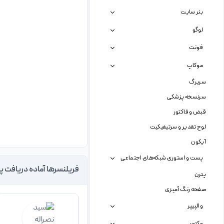
بنر سایت
لوگو
فونت
موکاپ
سربرگ
سرنسخه پزشکی
قبض و فاکتور
لوح تقدیر و سرتیفیکیت
آیکون
پست و استوری شبکه‌های اجتماعی
فریلنسرها آماده دریافت پ
پترن
صفحه رنگ آمیزی
والپیپر
وکتور