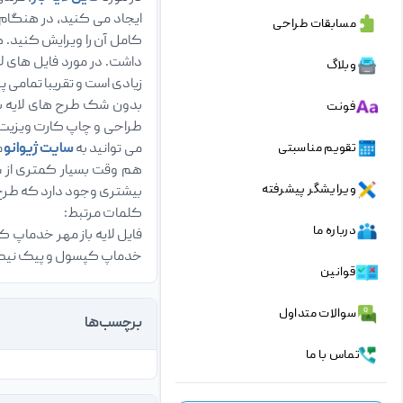
مسابقات طراحی
کامل آن را ویرایش کنید. ه
وبلاگ
زیادی است و تقریبا تمامی 
بدون شک طرح های لایه با
فونت
طراحی و چاپ کارت ویزیت د
تقویم مناسبتی
می توانید به
سایت ژیوانو
م
هم وقت بسیار کمتری از ش
ویرایشگر پیشرفته
بیشتری وجود دارد که طرح ه
کلمات مرتبط:
درباره ما
فایل لایه باز مهر خدماپ ک
خدماپ کپسول و پیک نیک، 
قوانین
سوالات متداول
برچسب‌ها
تماس با ما