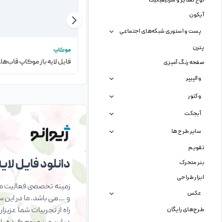
لوح تقدیر و سرتیفیکیت
آیکون
پست و استوری شبکه‌های اجتماعی
پترن
سایر موکاپ ها
موکاپ
فایل لایه باز موکاپ کارتونی کامپیوتر
صفحه رنگ آمیزی
والپیپر
وکتور
آبجکت
سایر طرح ها
تقویم
دانلود فایل لایه 
بنر متحرک
ابزار طراحی
زمینه تخصصی فعالیت ما 
عکس
و … می باشد. ما در این 
راه از تجربیات شما عزیز
طرح‌های رایگان