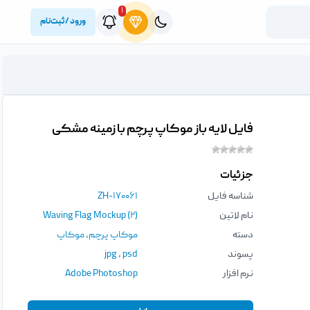
۱
ورود / ثبت‌نام
فایل لایه باز موکاپ پرچم با زمینه مشکی
جزئیات
شناسه فایل
ZH-۱۷۰۰۶۱
نام لاتین
Waving Flag Mockup (۲)
دسته
موکاپ پرچم
,
موکاپ
پسوند
psd
،
jpg
نرم افزار
Adobe Photoshop