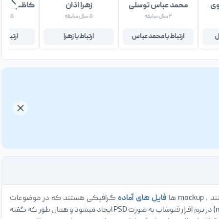
وی
محمد عباس توسلی
زهرا اذان
کاظم صوفی
۲ سال سابقه
۵ سال سابقه
۵ سال سابقه
ل
ارتباط با محمد عباس
ارتباط با زهرا
ارتباط 
فایل های آماده
گرافیکی هستند که در موضوعات
، پوستر ، قالب سایت و … استفاده میشود . فایل های موکاپ (mockup) در نرم افزار فتوشاپ به صورت PSD ایجاد میشود و همان طور که گفته