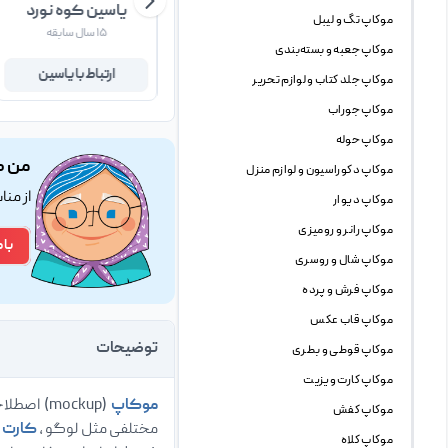
علی اسدی
یاسین کوه نورد
موکاپ تگ و لیبل
۱ سال سابقه
۱۵ سال سابقه
موکاپ جعبه و بسته‌بندی
ارتباط با علی
ارتباط با یاسین
موکاپ جلد کتاب و لوازم تحریر
موکاپ جوراب
موکاپ حوله
من ک
موکاپ دکوراسیون و لوازم منزل
از من
موکاپ دیوار
موکاپ رانر و رومیزی
با 
موکاپ شال و روسری
موکاپ فرش و پرده
موکاپ قاب عکس
توضیحات
موکاپ قوطی و بطری
موکاپ کارت ویزیت
موکاپ
(mockup) اصطلاحی است که طراحان وب و گرافیک برای فایل پیش نمایش استفاده میکنند ، mockup ها
موکاپ کفش
مختلفی مثل لوگو ،
کارت 
موکاپ کلاه