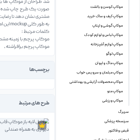
شد طراحان از موکاپ ها به
موکاپ کوسن و بالشت
صورت یک طرح چاپ شده بر ر
مشتری نشان دهد تا رضای
موکاپ کیف و ساک خرید
به طور کلی mockup این امکان را به طراح میدهد تا بتواند بهتر بر روی جزئیات طرح از جمله انتخاب رنگ ، سایز ، سبک نمایش و … تصمیم گیری کند.
موکاپ گوشی و لپتاپ
کلمات مرتبط :
موکاپ لباس و لوازم کودک
موکاپ پرچم با زمینه مشکی
موکاپ لوازم آشپزخانه
موکاپ پرچم برافراشته ،
موکاپ لوگو
موکاپ ماگ و لیوان
برچسب‌ها
موکاپ مبلمان و سرویس خواب
موکاپ محصولات آرایشی و بهداشتی
موکاپ منو
موکاپ ورزشی
طرح های مرتبط
سربرگ
سرنسخه پزشکی
قبض و فاکتور