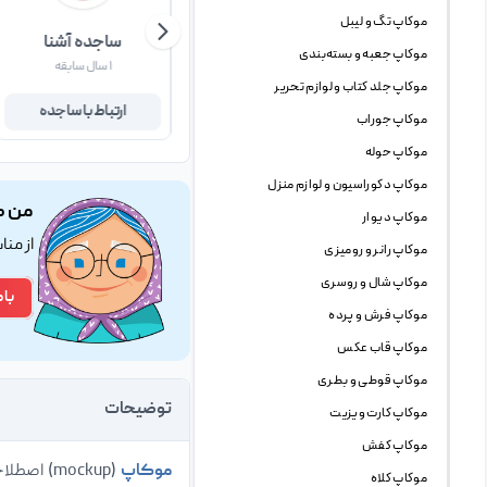
موکاپ تگ و لیبل
علیرضا احمدی
ساجده آشنا
موکاپ جعبه و بسته‌بندی
۱۶ سال سابقه
۱ سال سابقه
موکاپ جلد کتاب و لوازم تحریر
ارتباط با علیرضا
ارتباط با ساجده
موکاپ جوراب
موکاپ حوله
موکاپ دکوراسیون و لوازم منزل
من ک
موکاپ دیوار
از من
موکاپ رانر و رومیزی
موکاپ شال و روسری
با 
موکاپ فرش و پرده
موکاپ قاب عکس
موکاپ قوطی و بطری
توضیحات
موکاپ کارت ویزیت
موکاپ کفش
موکاپ
(mockup) اصطلاحی است که طراحان وب و گرافیک برای فایل پیش نمایش استفاده میکنند ، mockup ها
موکاپ کلاه