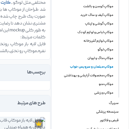
مختلفی مثل لوگو ،
کارت 
موکاپ کوسن و بالشت
شد طراحان از موکاپ ها به
موکاپ کیف و ساک خرید
صورت یک طرح چاپ شده بر ر
مشتری نشان دهد تا رضای
موکاپ گوشی و لپتاپ
به طور کلی mockup این امکان را به طراح میدهد تا بتواند بهتر بر روی جزئیات طرح از جمله انتخاب رنگ ، سایز ، سبک نمایش و … تصمیم گیری کند.
موکاپ لباس و لوازم کودک
کلمات مرتبط:
موکاپ لوازم آشپزخانه
فایل لایه باز موکاپ روت
موکاپ لوگو
نفره،موکاپ رو تختی،با
موکاپ ماگ و لیوان
موکاپ مبلمان و سرویس خواب
برچسب‌ها
موکاپ محصولات آرایشی و بهداشتی
موکاپ منو
موکاپ ورزشی
طرح های مرتبط
سربرگ
سرنسخه پزشکی
قبض و فاکتور