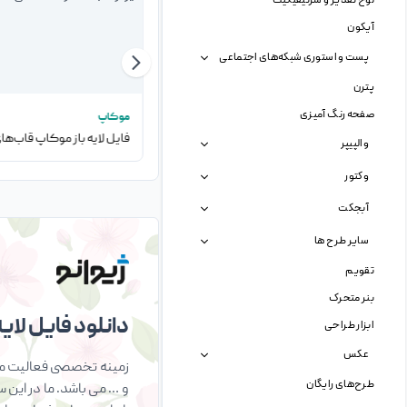
لوح تقدیر و سرتیفیکیت
آیکون
پست و استوری شبکه‌های اجتماعی
پترن
صفحه رنگ آمیزی
سایر موکاپ ها
موکاپ
فایل لایه باز موکاپ کارتونی کامپیوتر
والپیپر
وکتور
آبجکت
سایر طرح ها
تقویم
بنر متحرک
دانلود فایل لایه 
ابزار طراحی
عکس
زمینه تخصصی فعالیت ما 
طرح‌های رایگان
و … می باشد. ما در این 