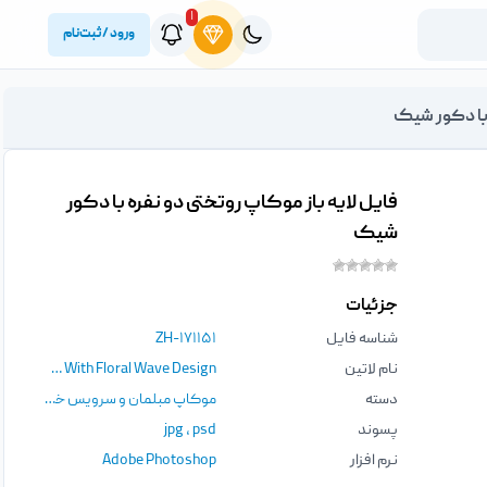
۱
ورود / ثبت‌نام
 با دکور شیک
فایل لایه باز موکاپ روتختی دو نفره با دکور
شیک
جزئیات
شناسه فایل
ZH-۱۷۱۱۵۱
نام لاتین
Bedding Set Mockup With Floral Wave Design
دسته
موکاپ مبلمان و سرویس خواب
,
موک
پسوند
psd
،
jpg
نرم افزار
Adobe Photoshop