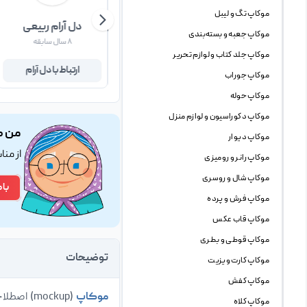
موکاپ تگ و لیبل
کاظم صوفیوندی سرتختی
دل آرام ربیعی
موکاپ جعبه و بسته‌بندی
۵ سال سابقه
۸ سال سابقه
موکاپ جلد کتاب و لوازم تحریر
ارتباط با کاظم
ارتباط با دل آرام
موکاپ جوراب
موکاپ حوله
موکاپ دکوراسیون و لوازم منزل
من ک
موکاپ دیوار
از من
موکاپ رانر و رومیزی
موکاپ شال و روسری
با 
موکاپ فرش و پرده
موکاپ قاب عکس
موکاپ قوطی و بطری
توضیحات
موکاپ کارت ویزیت
موکاپ کفش
موکاپ
(mockup) اصطلاحی است که طراحان وب و گرافیک برای فایل پیش نمایش استفاده میکنند ، mockup ها
موکاپ کلاه