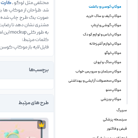
مختلفی مثل لوگو ،
کارت 
موکاپ کوسن و بالشت
شد طراحان از موکاپ ها به
موکاپ کیف و ساک خرید
صورت یک طرح چاپ شده بر ر
مشتری نشان دهد تا رضای
موکاپ گوشی و لپتاپ
به طور کلی mockup این امکان را به طراح میدهد تا بتواند بهتر بر روی جزئیات طرح از جمله انتخاب رنگ ، سایز ، سبک نمایش و … تصمیم گیری کند.
موکاپ لباس و لوازم کودک
کلمات مرتبط:
موکاپ لوازم آشپزخانه
فایل لایه باز موکاپ ک
موکاپ لوگو
موکاپ ماگ و لیوان
برچسب‌ها
موکاپ مبلمان و سرویس خواب
موکاپ محصولات آرایشی و بهداشتی
موکاپ منو
موکاپ ورزشی
طرح های مرتبط
سربرگ
سرنسخه پزشکی
قبض و فاکتور