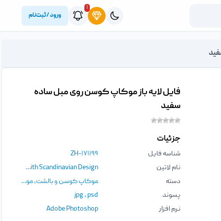
۱
ورود / ثبت‌نام
فید
فایل لایه باز موکاپ کوسن روی مبل ساده
سفید
جزئیات
شناسه فایل
ZH-۱۷۱۱۹۹
نام لاتین
Cushion Cover Mockup With Scandinavian Design
دسته
موکاپ کوسن و بالشت
,
موکاپ
پسوند
psd
،
jpg
نرم افزار
Adobe Photoshop