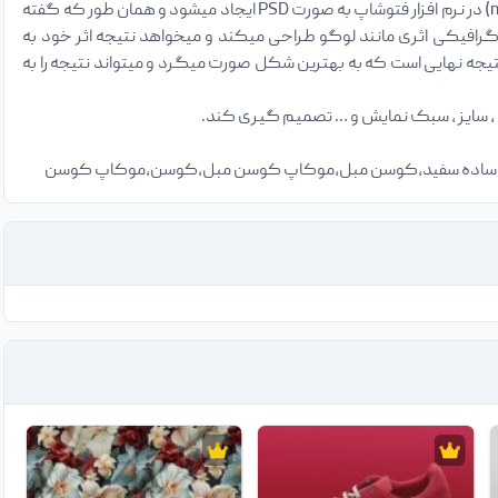
، پوستر ، قالب سایت و … استفاده میشود . فایل های موکاپ (mockup) در نرم افزار فتوشاپ به صورت PSD ایجاد میشود و همان طور که گفته
گرافیکی اثری مانند لوگو طراحی میکند و میخواهد نتیجه اثر خود به
جه نهایی است که به بهترین شکل صورت میگرد و میتواند نتیجه را به
مبل ساده سفید،کوسن مبل،موکاپ کوسن مبل،کوسن،موکاپ کوسن