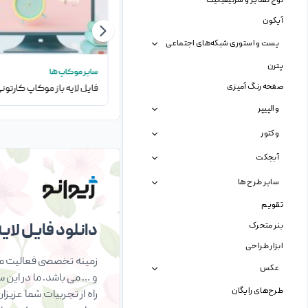
لوح تقدیر و سرتیفیکیت
آیکون
پست و استوری شبکه‌های اجتماعی
پترن
سایر موکاپ ها
سایر موکاپ ها
صفحه رنگ آمیزی
فایل لایه باز موکاپ ماشین آتش نشانی
والپیپر
وکتور
آبجکت
سایر طرح ها
تقویم
بنر متحرک
دانلود فایل لایه 
ابزار طراحی
زمینه تخصصی فعالیت ما 
عکس
و … می باشد. ما در این 
طرح‌های رایگان
راه از تجربیات شما عزیز