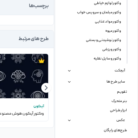
وکتور لوازم خیاطی
برچسب‌ها
وکتور مبلمان و سرویس خواب
وکتور مواد غذایی
وکتور میوه
طرح های مرتبط
وکتور نوشیدنی و بستنی
وکتور ورزشی
وکتور وسایل نقلیه
آبجکت
سایر طرح ها
تقویم
بنر متحرک
وکتور
آیکون
ابزار طراحی
وکتور شخصیت کارتونی مکانیک خودرو
وکتور آیکون هوش مصنوع
عکس
طرح‌های رایگان