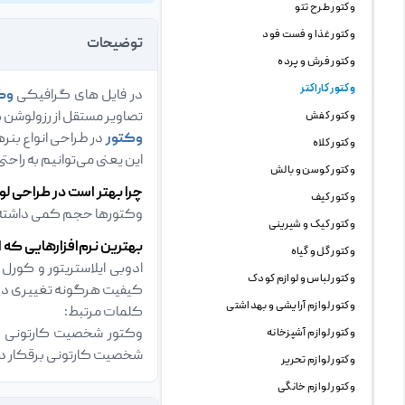
وکتور طرح تتو
وکتور غذا و فست فود
توضیحات
وکتور فرش و پرده
وکتور کاراکتر
در فایل های گرافیکی
وک
تصاویر مستقل از رزولوشن 
وکتور کفش
وکتور
در طراحی انواع بنره
وکتور کلاه
این یعنی می‌توانیم به راحت
وکتور کوسن و بالش
چرا بهتر است در طراحی لو
وکتور کیف
وکتورها حجم کمی داشته و 
وکتور کیک و شیرینی
بهترین نرم‌افزارهایی که ا
وکتور گل و گیاه
وکتور لباس و لوازم کودک
کیفیت هرگونه تغییری در 
وکتور لوازم آرایشی و بهداشتی
کلمات مرتبط:
وکتور شخصیت کارتونی برق
وکتور لوازم آشپزخانه
شخصیت کارتونی برقکار در 
وکتور لوازم تحریر
وکتور لوازم خانگی