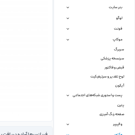
بنر سایت
لوگو
فونت
موکاپ
سربرگ
سرنسخه پزشکی
قبض و فاکتور
لوح تقدیر و سرتیفیکیت
آیکون
پست و استوری شبکه‌های اجتماعی
پترن
صفحه رنگ آمیزی
والپیپر
وکتور