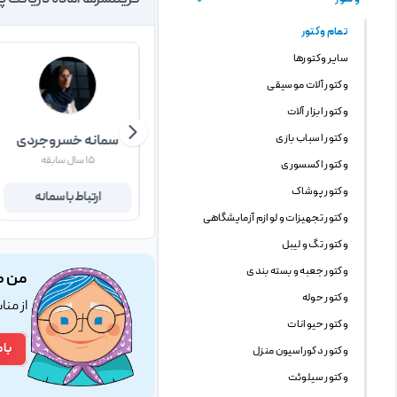
فریلنسرها آماده دریافت پ
تمام وکتور
سایر وکتورها
وکتور آلات موسیقی
وکتور ابزار آلات
وکتور اسباب بازی
علیرضا احمدی
سمانه خسروجردی
۱۶ سال سابقه
۱۵ سال سابقه
وکتور اکسسوری
وکتور پوشاک
ارتباط با علیرضا
ارتباط با سمانه
وکتور تجهیزات و لوازم آزمایشگاهی
وکتور تگ و لیبل
وکتور جعبه و بسته بندی
من ک
وکتور حوله
از من
وکتور حیوانات
با 
وکتور دکوراسیون منزل
وکتور سیلوئت