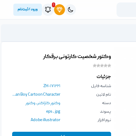
۱
ورود / ثبت‌نام
وکتور شخصیت کارتونی برقکار
جزئیات
شناسه فایل
ZH-۱۷۱۲۲۱
نام لاتین
Electrical Mechanic Holding Light Bulb Mascot Logo Cute Electrician Boy Cartoon Character
دسته
وکتور کاراکتر
,
وکتور
پسوند
jpg
،
eps
نرم افزار
Adobe illustrator