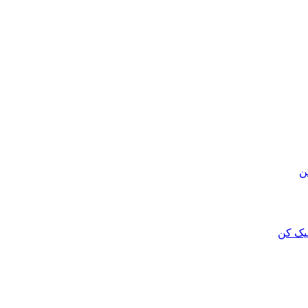
ن
لیک کن