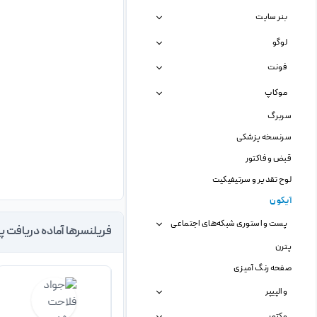
بنر سایت
لوگو
فونت
موکاپ
سربرگ
سرنسخه پزشکی
قبض و فاکتور
لوح تقدیر و سرتیفیکیت
آیکون
پست و استوری شبکه‌های اجتماعی
فریلنسرها آماده دریافت پ
پترن
صفحه رنگ آمیزی
والپیپر
وکتور