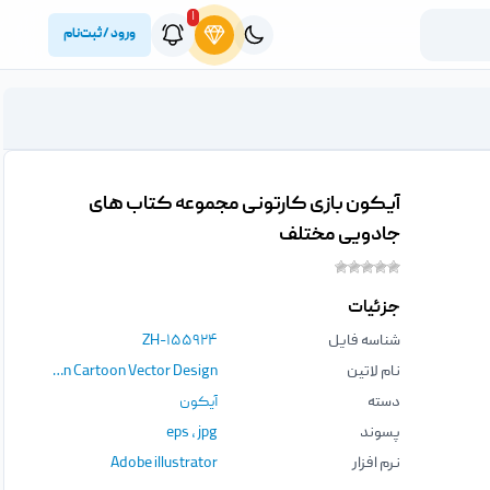
۱
ورود / ثبت‌نام
آیکون بازی کارتونی مجموعه کتاب های
جادویی مختلف
جزئیات
شناسه فایل
ZH-۱۵۵۹۲۴
نام لاتین
Magic Paper Book Game Icon Cartoon Vector Design
دسته
آیکون
پسوند
jpg
،
eps
نرم افزار
Adobe illustrator