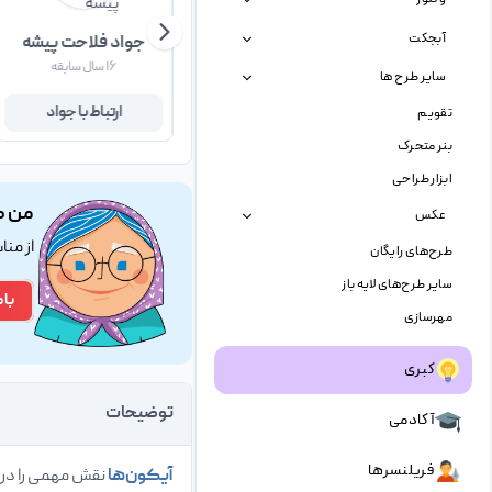
آبجکت
محمد حسینی
جواد فلاحت پیشه
۹ سال سابقه
۱۶ سال سابقه
سایر طرح ها
ارتباط با محمد
ارتباط با جواد
تقویم
بنر متحرک
ابزار طراحی
من ک
عکس
از من
طرح‌های رایگان
سایر طرح‌های لایه باز
با 
مهرسازی
کبری
توضیحات
آکادمی
فریلنسرها
آیکون‌ها
نقش مهمی را در 