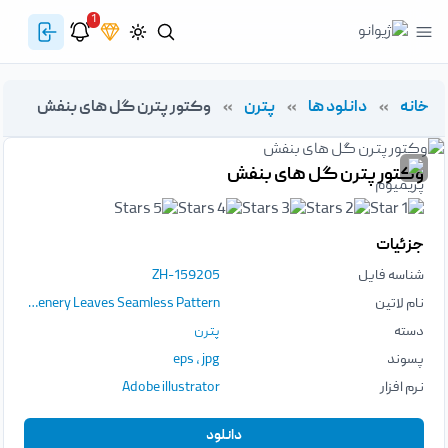
1
خانه
»
دانلود ها
»
پترن
»
وکتور پترن گل های بنفش
وکتور پترن گل های بنفش
جزئیات
شناسه فایل
ZH-159205
نام لاتین
Beautiful Watercolor Purple Flower Greenery Leaves Seamless Pattern
دسته
پترن
پسوند
jpg
،
eps
نرم افزار
Adobe illustrator
دانلود