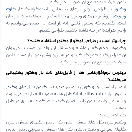
دادن جزئیات و وضوح آن تصویر را چاپ کرد.
وکتور
در طراحی انواع بنرهای تبلیغاتی ، اینفوگرافیک‌ها،
کارت
ویزیت‌
، بروشور‌، من‌های رستوران‌، کاتالوگ و… عصای دست طراحان
است. گفتیم که وکتور فایلی لایه باز است این یعنی می‌توانیم به
راحتی هر ایده‌ای را که داشته باشیم، طراحی کنیم.
چرا بهتر است در طراحی لوگو از وکتور استفاده کنیم؟
وکتورها حجم کمی داشته و مستقل از رزولوشن هستند. می‌توان
آن‌ها را بزرگ و کوچک کرد و در هر رزولوشن بدون از دست دادن
جزئیات و وضوح آن تصویر را چاپ کرد.
بهترین نرم‌افزارهایی که از فایل‌های لایه باز وکتور پشتیبانی
می‌کنند؟
ادوبی ایلاستریتور و کورل دراو. در صورت باز کردن فایل‌های وکتور
در نرم افزار Adobe Illustrator فایل ها به صورت لایه باز اجرا می‌شوند
و شما می‌توانید بدون پایین آمدن کیفیت هرگونه تغییری در فایل
بدهید.
کلمات مرتبط :
وکتور پترن گل های بنفش ، پترن گل ، پترن گلهای بنفش ، پترن
گلهای صورتی و بنفش ، پترن گل های بنفش و صورتی ، پترن بدون