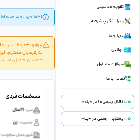
تقویم مناسبتی
لطفا جهت مشاهده اطلا
ویرایشگر پیشرفته
درباره ما
ژیوانو یک رابط بین شم
قوانین
کارفرمایان محترم، قبل
اطمینان حاصل نمایید.
سوالات متداول
تماس با ما
مشخصات فردی
کانال رسمی ما در «بله»
سن ·
۲۱ سال
پشتیبان رسمی در «بله»
جنسیت ·
زن
شهر محل سکونت ·