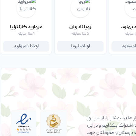
 بهنود
رویا نادریان
مروارید کلانترنیا
۵ سال سابقه
۹ سال سابقه
با مسعود
ارتباط با رویا
ارتباط با مروارید
 های فتوشاپ، ایلاستریتور
ه اشتراک بگذاریم و در این
ی به دوستان و هموطنان خود