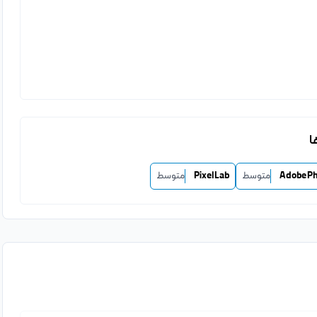
ا
Adobe P
متوسط
PixelLab
متوسط