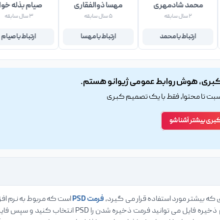
محمد شادمهری
مهسا ذوالفقاری
صیام بذله خوا
۲ سال سابقه
۵ سال سابقه
۳ سال سابقه
ارتباط با محمد
ارتباط با مهسا
ارتباط با صیام
بری، هوش روابط عمومی ژیوانو هستم.
اسبت تا محتوا، فقط با یک تصمیم کبری
کبری بیشتر آشنا شو
ی که بیشتر مورد استفاده قرار می گیرد،
فرمت PSD
است که مربوط به نرم افز
ایجاد می کنید، در هنگام ذخیره فایل می توان