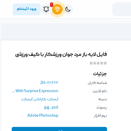
۱
ورود / ثبت‌نام
فایل لایه باز مرد جوان ورزشکار با کیف ورزشی
جزئیات
شناسه فایل
ZH-۱۶۱۶۶۲
نام لاتین
Young Sport Man With Sport Bag Isolated Chroma Key Background With Surprise Expression
دسته
آبجکت کاراکتر
,
آبجکت
پسوند
psd
،
jpg
نرم افزار
Adobe Photoshop