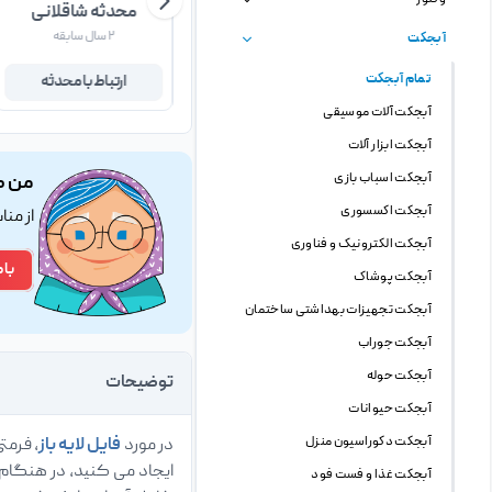
آنیتا فارسیان فر
محدثه شاقلانی
۹ سال سابقه
۲ سال سابقه
آبجکت
تمام آبجکت
ارتباط با آنیتا
ارتباط با محدثه
آبجکت آلات موسیقی
آبجکت ابزار آلات
آبجکت اسباب بازی
من ک
آبجکت اکسسوری
از من
آبجکت الکترونیک و فناوری
با 
آبجکت پوشاک
آبجکت تجهیزات بهداشتی ساختمان
آبجکت جوراب
آبجکت حوله
توضیحات
آبجکت حیوانات
آبجکت دکوراسیون منزل
در مورد
فایل لایه باز
، فرمت
آبجکت غذا و فست فود