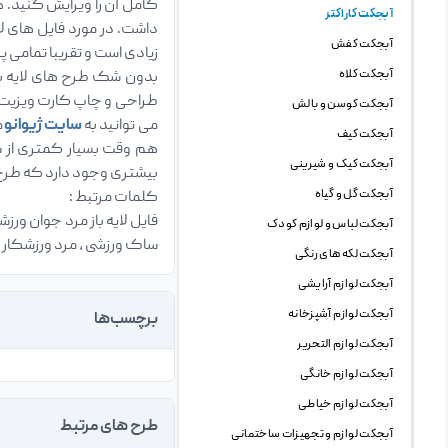
کامل آن را ویرایش کنید. ه
آبجکت کاراکتر
آبجکت کفش
زیادی است و تقریبا تمامی 
آبجکت کلاه
بدون شک طرح های لایه با
طراحی و چاپ کارت ویزیت د
آبجکت کوسن و بالش
می توانید به
سایت ژیوانو
م
آبجکت کیف
هم وقت بسیار کمتری از ش
آبجکت کیک و شیرینی
بیشتری وجود دارد که طرح ه
آبجکت گل و گیاه
کلمات مرتبط :
فایل لایه باز مرد جوان ورزشک
آبجکت لباس و لوازم کودک
ساک ورزشی ، مرد ورزشکار 
آبجکت لکه های رنگی
آبجکت لوازم آرایشی
آبجکت لوازم آشپزخانه
برچسب‌ها
آبجکت لوازم التحریر
آبجکت لوازم خانگی
آبجکت لوازم خیاطی
طرح های مرتبط
آبجکت لوازم و تجهیزات ساختمانی