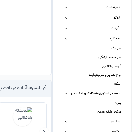
بنر سایت
لوگو
فونت
موکاپ
سربرگ
سرنسخه پزشکی
قبض و فاکتور
لوح تقدیر و سرتیفیکیت
آیکون
فریلنسرها آماده دریافت پ
پست و استوری شبکه‌های اجتماعی
پترن
صفحه رنگ آمیزی
والپیپر
وکتور