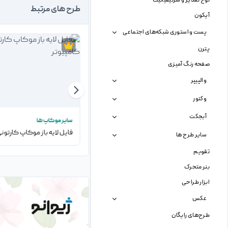
لوح تقدیر و سرتیفیکیت
طرح های مرتبط
آیکون
پست و استوری شبکه‌های اجتماعی
پترن
صفحه رنگ آمیزی
والپیپر
وکتور
آبجکت
سایر موکاپ ها
سایر موکاپ ها
فایل لایه باز موکاپ ماشین آتش نشانی
سایر طرح ها
تقویم
بنر متحرک
ابزار طراحی
عکس
طرح‌های رایگان