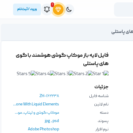
۱
ورود / ثبت‌نام
های پاستلی
فایل لایه باز موکاپ گوشی هوشمند با گوی
های پاستلی
جزئیات
شناسه فایل
ZH-۱۶۲۲۳۸
نام لاتین
Mock Up Smartphone With Liquid Elements
دسته
موکاپ گوشی و لپتاپ
,
موکاپ
پسوند
psd
،
jpg
نرم افزار
Adobe Photoshop