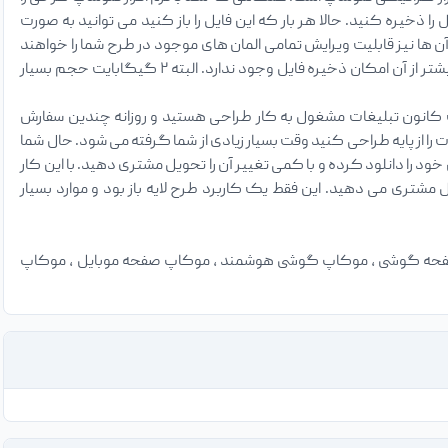
ید فرمت ذخیره شدن را PSD انتخاب کنید و سپس فایل را ذخیره کنید. حالا هر بار که این فایل را باز کنید می توانید به صورت
ن ها نیز قابلیت ویرایش تمامی المان های موجود در طرح شما را خواهند
داشت. در مورد فایل های لایه باز PSD جالب است بدانید حداکثر حجم آن ۲ گیگابایت خواهد بود و بیشتر از آن امکان ذخیره فایل وجود ندارد. البته ۲ گیگابایت حجم بسیار
 کانون تبلیغات مشغول به کار طراحی هستید و روزانه چندین سفارش
 از پایه طراحی کنید وقت بسیار زیادی از شما گرفته می شود. حال شما
ود را دانلود کرده و با کمی تغییر آن را تحویل مشتری دهید. با این کار
تری می دهید. این فقط یک کاربرد طرح لایه باز بود و موارد بسیار
حه گوشی ، موکاپ گوشی هوشمند ، موکاپ صفحه موبایل ، موکاپ