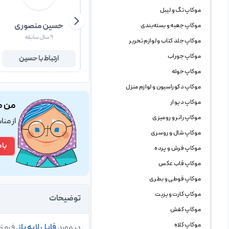
موکاپ تگ و لیبل
نازنین خانی
حسین منصوری
موکاپ جعبه و بسته‌بندی
۵ سال سابقه
۹ سال سابقه
موکاپ جلد کتاب و لوازم تحریر
موکاپ جوراب
ارتباط با نازنین
ارتباط با حسین
موکاپ حوله
موکاپ دکوراسیون و لوازم منزل
موکاپ دیوار
من ک
موکاپ رانر و رومیزی
از من
موکاپ شال و روسری
با 
موکاپ فرش و پرده
موکاپ قاب عکس
موکاپ قوطی و بطری
موکاپ کارت ویزیت
توضیحات
موکاپ کفش
موکاپ کلاه
در مورد
فایل لایه باز
، فرمت