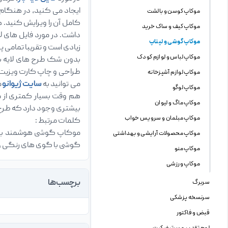
موکاپ کوسن و بالشت
کامل آن را ویرایش کنید. ه
موکاپ کیف و ساک خرید
موکاپ گوشی و لپتاپ
زیادی است و تقریبا تمامی 
موکاپ لباس و لوازم کودک
بدون شک طرح های لایه با
طراحی و چاپ کارت ویزیت د
موکاپ لوازم آشپزخانه
می توانید به
سایت ژیوانو
م
موکاپ لوگو
هم وقت بسیار کمتری از ش
موکاپ ماگ و لیوان
بیشتری وجود دارد که طرح ه
موکاپ مبلمان و سرویس خواب
کلمات مرتبط :
موکاپ گوشی هوشمند با 
موکاپ محصولات آرایشی و بهداشتی
گوشی با گوی های رنگی ، 
موکاپ منو
موکاپ ورزشی
برچسب‌ها
سربرگ
سرنسخه پزشکی
قبض و فاکتور