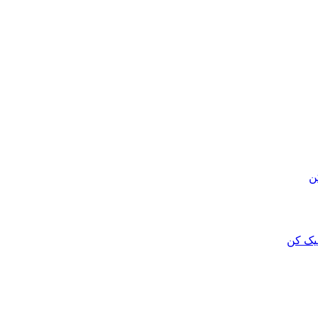
ن
لیک کن