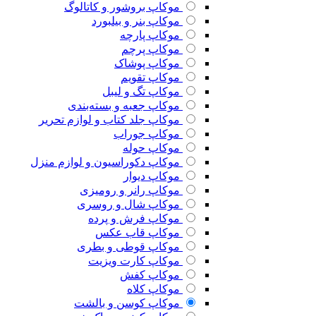
موکاپ بروشور و کاتالوگ
موکاپ بنر و بیلبورد
موکاپ پارچه
موکاپ پرچم
موکاپ پوشاک
موکاپ تقویم
موکاپ تگ و لیبل
موکاپ جعبه و بسته‌بندی
موکاپ جلد کتاب و لوازم تحریر
موکاپ جوراب
موکاپ حوله
موکاپ دکوراسیون و لوازم منزل
موکاپ دیوار
موکاپ رانر و رومیزی
موکاپ شال و روسری
موکاپ فرش و پرده
موکاپ قاب عکس
موکاپ قوطی و بطری
موکاپ کارت ویزیت
موکاپ کفش
موکاپ کلاه
موکاپ کوسن و بالشت