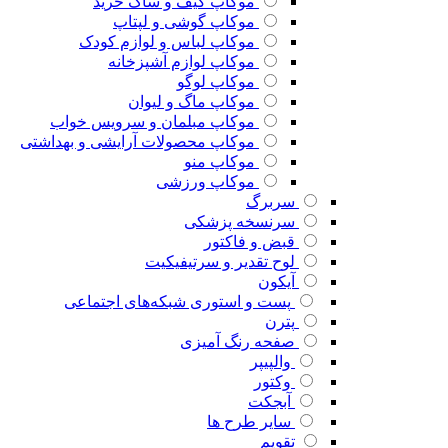
موکاپ کیف و ساک خرید
موکاپ گوشی و لپتاپ
موکاپ لباس و لوازم کودک
موکاپ لوازم آشپزخانه
موکاپ لوگو
موکاپ ماگ و لیوان
موکاپ مبلمان و سرویس خواب
موکاپ محصولات آرایشی و بهداشتی
موکاپ منو
موکاپ ورزشی
سربرگ
سرنسخه پزشکی
قبض و فاکتور
لوح تقدیر و سرتیفیکیت
آیکون
پست و استوری شبکه‌های اجتماعی
پترن
صفحه رنگ آمیزی
والپیپر
وکتور
آبجکت
سایر طرح ها
تقویم