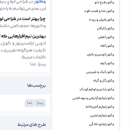
وکتور
در طراحی انواع بنره
وکتور طرح تتو
این یعنی می‌توانیم به راحت
وکتور غذا و فست فود
چرا بهتر است در طراحی لو
وکتور فرش و پرده
وکتورها حجم کمی داشته و 
وکتور کاراکتر
بهترین نرم‌افزارهایی که ا
وکتور کفش
وکتور کلاه
کیفیت هرگونه تغییری در 
وکتور کوسن و بالش
کلمات مرتبط:
وکتور کیف
پیتزا ، غذا
وکتور کیک و شیرینی
وکتور گل و گیاه
برچسب‌ها
وکتور لباس و لوازم کودک
وکتور لوازم آرایشی و بهداشتی
پیتزا
غذا
وکتور لوازم آشپزخانه
وکتور لوازم تحریر
وکتور لوازم خانگی
طرح های مرتبط