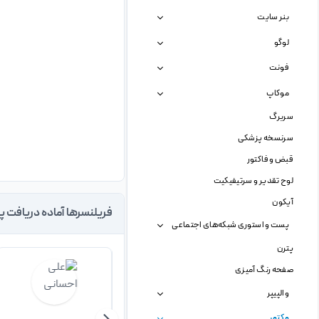
بنر سایت
لوگو
فونت
موکاپ
سربرگ
سرنسخه پزشکی
قبض و فاکتور
لوح تقدیر و سرتیفیکیت
آیکون
فریلنسرها آماده دریافت پ
پست و استوری شبکه‌های اجتماعی
پترن
صفحه رنگ آمیزی
والپیپر
وکتور