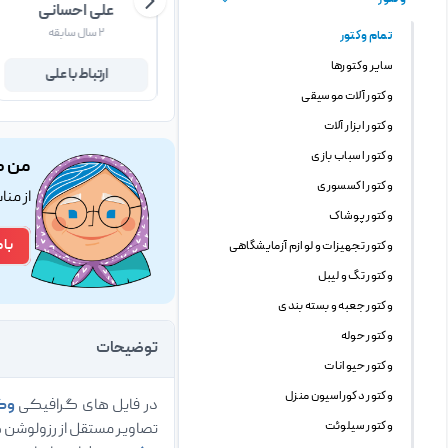
مهسا حیدری
علی احسانی
۲ سال سابقه
۲ سال سابقه
تمام وکتور
سایر وکتورها
ارتباط با مهسا
ارتباط با علی
وکتور آلات موسیقی
وکتور ابزار آلات
وکتور اسباب بازی
من ک
وکتور اکسسوری
از من
وکتور پوشاک
با 
وکتور تجهیزات و لوازم آزمایشگاهی
وکتور تگ و لیبل
وکتور جعبه و بسته بندی
وکتور حوله
توضیحات
وکتور حیوانات
وکتور دکوراسیون منزل
در فایل های گرافیکی
وک
وکتور سیلوئت
تصاویر مستقل از رزولوشن 