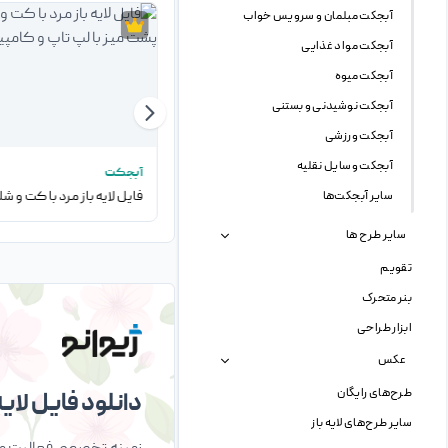
آبجکت مبلمان و سرویس خواب
آبجکت مواد غذایی
آبجکت میوه
آبجکت نوشیدنی و بستنی
آبجکت ورزشی
آبجکت وسایل نقلیه
آبجکت
آبجکت
فایل لایه باز شخصیت کارتونی آتش نشان با پس زمینه شفاف
سایر آبجکت‌ها
سایر طرح ها
تقویم
بنر متحرک
ابزار طراحی
عکس
طرح‌های رایگان
دانلود فایل لایه 
سایر طرح‌های لایه باز