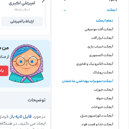
داود علیمحمدی
امیرعلی اکبری
۴۱ سال سابقه
۱ سال سابقه
آبجکت
تمام آبجکت
ارتباط با داود
ارتباط با امیرعلی
آبجکت آلات موسیقی
آبجکت ابزار آلات
آبجکت اسباب بازی
من ک
آبجکت اکسسوری
از من
آبجکت الکترونیک و فناوری
با 
آبجکت پوشاک
آبجکت تجهیزات بهداشتی ساختمان
آبجکت جوراب
آبجکت حوله
توضیحات
آبجکت حیوانات
آبجکت دکوراسیون منزل
در مورد
فایل لایه باز
، فرمت
آبجکت غذا و فست فود