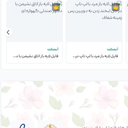
آبجکت
آبجکت
فایل لایه باز مرد با لپ تاپ درحال لبخند زدن به دوربین پس زمینه شفاف
فایل لایه باز اتاق نشیمن با دکور صندلی گهواره ای