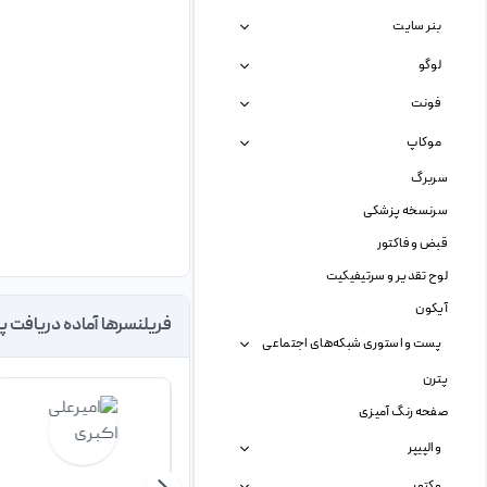
بنر سایت
لوگو
فونت
موکاپ
سربرگ
سرنسخه پزشکی
قبض و فاکتور
لوح تقدیر و سرتیفیکیت
آیکون
فریلنسرها آماده دریافت پ
پست و استوری شبکه‌های اجتماعی
پترن
صفحه رنگ آمیزی
والپیپر
وکتور